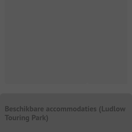
Beschikbare accommodaties
(
Ludlow
Touring Park
)