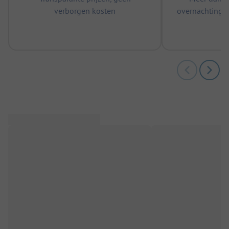
verborgen kosten
overnachtingen
m