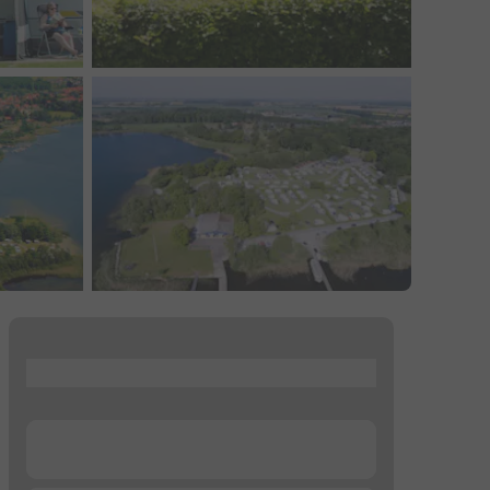
...
...