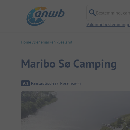
Bestemming, campi
Vakantiebestemming
Home
Denemarken
Seeland
Maribo Sø Camping
Camping overzicht
9.1
Fantastisch
(
7
Recensies
)