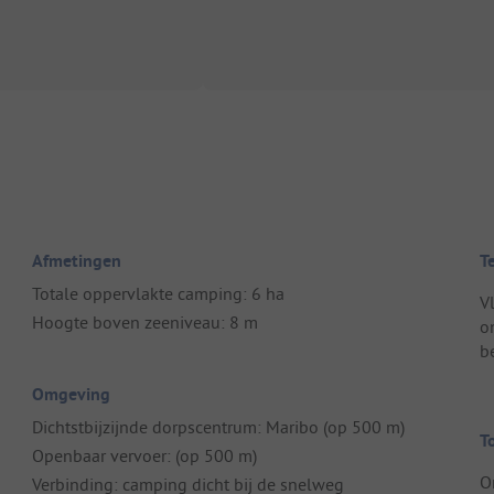
Afmetingen
T
Totale oppervlakte camping: 6 ha
V
Hoogte boven zeeniveau: 8 m
o
b
Omgeving
Dichtstbijzijnde dorpscentrum: Maribo (op 500 m)
T
Openbaar vervoer: (op 500 m)
O
Verbinding: camping dicht bij de snelweg