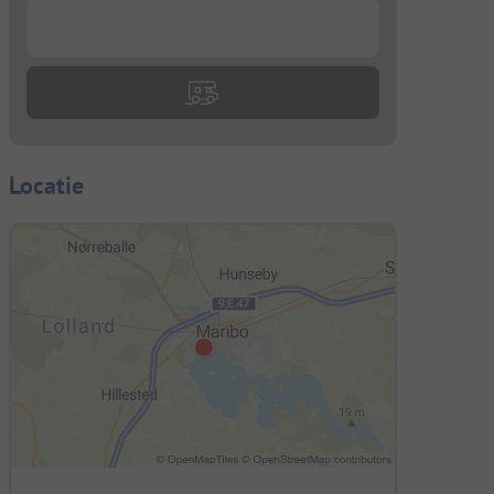
...
Locatie