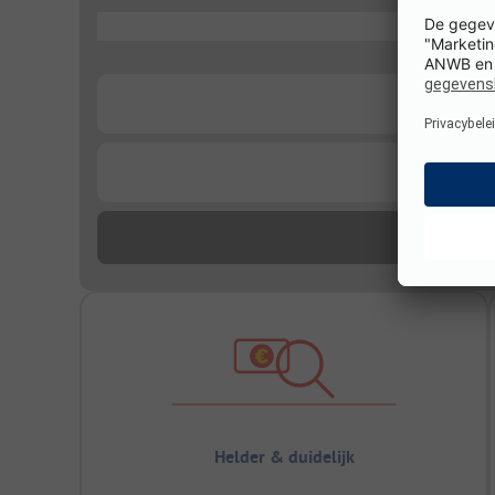
...
...
...
Helder & duidelijk