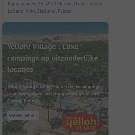
Bangshavevej 25, 4930 Maribo, Ostsee-Inseln
Lolland, Møn, Sjælland, Falster
Yelloh! Village : Luxe
campings op uitzonderlijke
locaties
Yelloh! Village: luxe 4- & 5-sterrencampings
in de vrije natuur met hoogwaardige service.
Ontdek het nu!
Ontdek het nu!