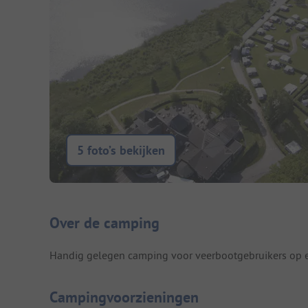
5 foto’s bekijken
Camping introductie
Over de camping
Handig gelegen camping voor veerbootgebruikers op e
Campingvoorzieningen