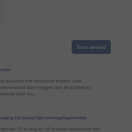
Toon aanbod
errein
lak grasveld met verspreide bomen, vaak
nderverdeeld door heggen. Aan de achterkant
egrensd door bos.
oegang tot natuurlijke zwemgelegenheden
ngeveer 25 m lang en 10 m breed zandstrand met