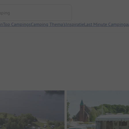
ng
en
Top Campings
Camping Thema's
Inspiratie
Last Minute Campinga