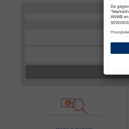
...
...
...