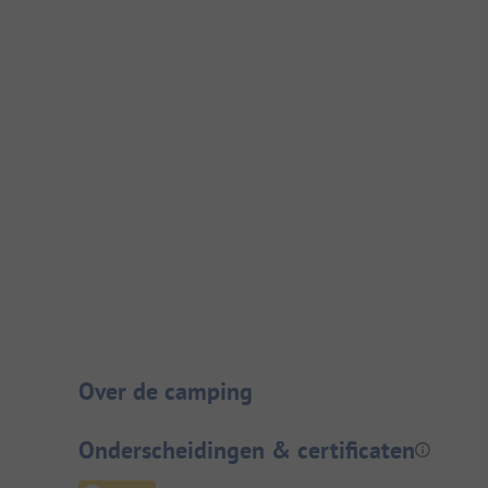
Camping introductie
Over de camping
Onderscheidingen & certificaten