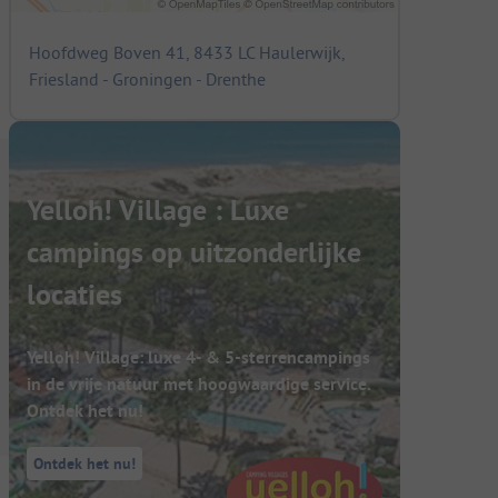
Hoofdweg Boven 41, 8433 LC Haulerwijk,
Friesland - Groningen - Drenthe
Yelloh! Village : Luxe
campings op uitzonderlijke
locaties
Yelloh! Village: luxe 4- & 5-sterrencampings
in de vrije natuur met hoogwaardige service.
Ontdek het nu!
Ontdek het nu!