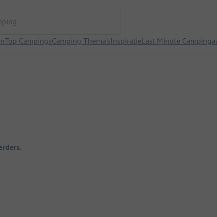
ng
en
Top Campings
Camping Thema's
Inspiratie
Last Minute Campinga
rders.