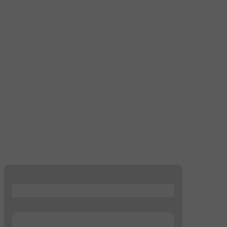
...
...