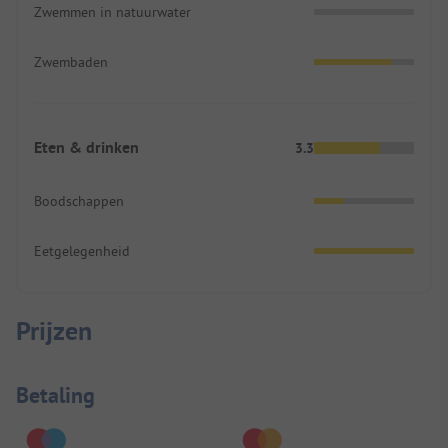
Zwemmen in natuurwater
Zwembaden
Eten & drinken
3.3
Boodschappen
Eetgelegenheid
Prijzen
Betaalinformatie
Betaling