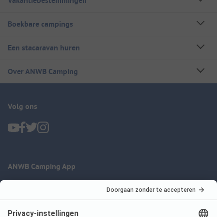
Vakantiebestemmingen
Boekbare campings
Een stacaravan huren
Over ANWB Camping
Volg ons
ANWB Camping App
nu gratis gebruiken