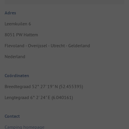
Adres
Leemkuilen 6
8051 PW Hattem
Flevoland - Overijssel - Utrecht - Gelderland
Nederland
Coördinaten
Breedtegraad 52° 27' 19" N (52.455395)
Lengtegraad 6° 2' 24" E (6.040161)
Contact
Camping homepage