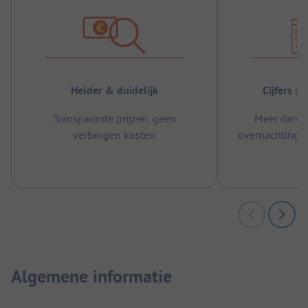
Helder & duidelijk
Cijfers s
Transparante prijzen, geen
Meer dan 5
verborgen kosten
overnachtingen
m
Algemene informatie