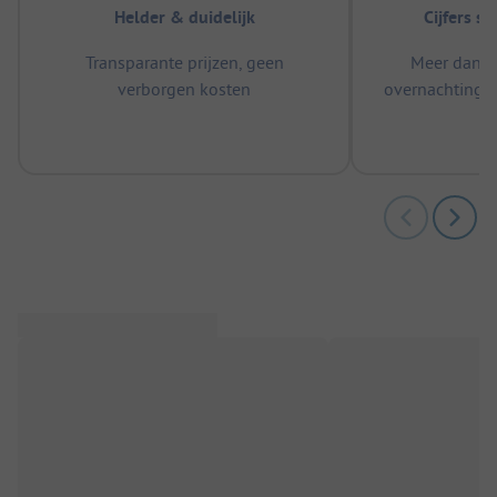
Helder & duidelijk
Cijfers s
Transparante prijzen, geen
Meer dan 5
verborgen kosten
overnachtingen
m