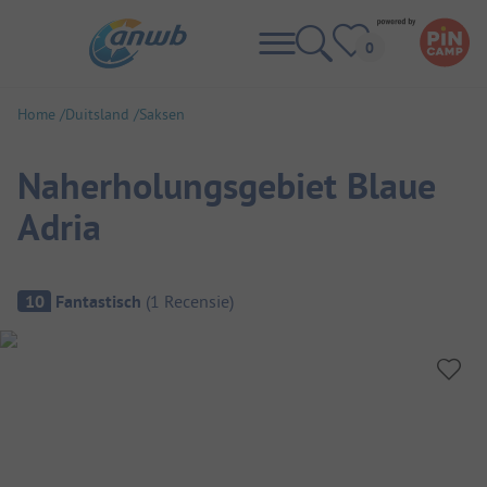
Home
Duitsland
Saksen
Naherholungsgebiet Blaue
Adria
Camping overzicht
10
Fantastisch
(
1
Recensie
)