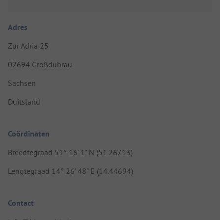
Adres
Zur Adria 25
02694 Großdubrau
Sachsen
Duitsland
Coördinaten
Breedtegraad 51° 16' 1" N (51.26713)
Lengtegraad 14° 26' 48" E (14.44694)
Contact