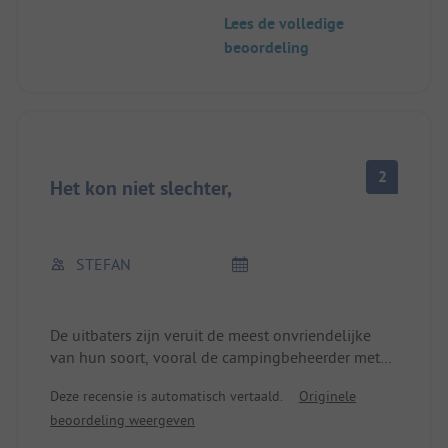
ook vriendelijk. De kleine kiosk zou nog
Lees de volledige
kampeermateriaal kunnen aanbieden, zoals
beoordeling
haringen of kabel- of slangadapters. Ik zou de
camping aanbevelen aan anderen.
2
Het kon niet slechter,
STEFAN
De uitbaters zijn veruit de meest onvriendelijke
van hun soort, vooral de campingbeheerder met
de zonnebril, die niets anders te doen heeft dan
Deze recensie is automatisch vertaald.
Originele
voor de bistro van de camping zitten en zijn
beoordeling weergeven
werkuren rokend en drinkend doorbrengen. De
camping is eigenlijk mooi en goed gelegen, maar