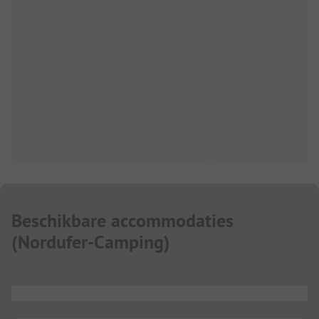
Beschikbare accommodaties
(
Nordufer-Camping
)
...