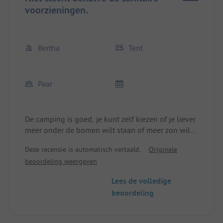
voorzieningen.
Bertha
Tent
Paar
De camping is goed, je kunt zelf kiezen of je liever
meer onder de bomen wilt staan of meer zon wilt
hebben. De plekken zijn voldoende groot, zowel
Deze recensie is automatisch vertaald.
Originele
voor een camper als een tent. Er is ook ruimte voor
beoordeling weergeven
heel grote tenten. 2 speeltuinen, 1 kiosk met super
lekkere broodjes en kleine dingen die je nodig
Lees de volledige
hebt (geen grillvlees), snackbar waar je schnitzel,
beoordeling
friet, pizza, currywurst, aardappelsalade, gebakken
aardappelen, maatjes, gefrituurde vis en nog veel
meer kunt krijgen.