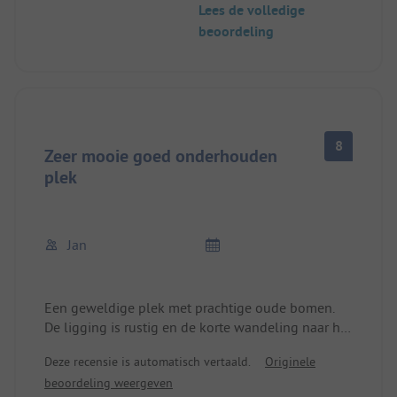
Lees de volledige
beoordeling
8
Zeer mooie goed onderhouden
plek
Jan
Een geweldige plek met prachtige oude bomen.
De ligging is rustig en de korte wandeling naar het
meer is makkelijk, zelfs met een surfplank. Het
Deze recensie is automatisch vertaald.
Originele
sanitair en de hele camping zijn schoon en goed
beoordeling weergeven
onderhouden, de bistro erg goed en het personeel