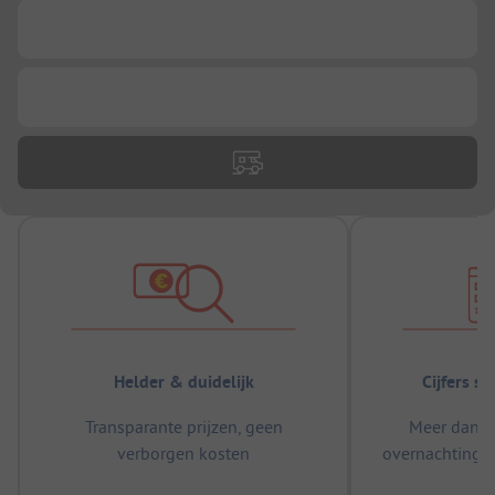
...
...
Helder & duidelijk
Cijfers s
Transparante prijzen, geen
Meer dan 5
verborgen kosten
overnachtingen
m