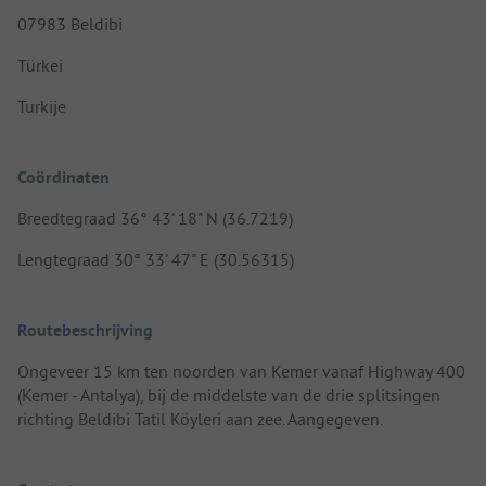
07983 Beldibi
Türkei
Turkije
Coördinaten
Breedtegraad 36° 43' 18" N (36.7219)
Lengtegraad 30° 33' 47" E (30.56315)
Routebeschrijving
Ongeveer 15 km ten noorden van Kemer vanaf Highway 400
(Kemer - Antalya), bij de middelste van de drie splitsingen
richting Beldibi Tatil Köyleri aan zee. Aangegeven.