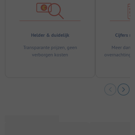
Helder & duidelijk
Cijfers s
Transparante prijzen, geen
Meer dan 5
verborgen kosten
overnachtingen
m