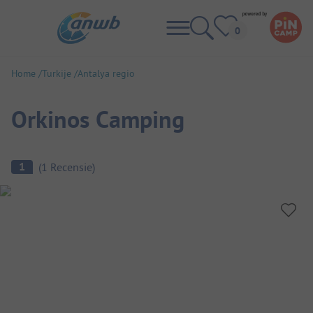
Home
Turkije
Antalya regio
Orkinos Camping
Camping overzicht
1
(
1
Recensie
)