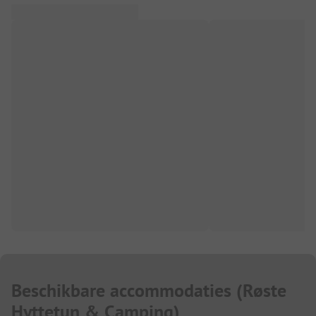
Beschikbare accommodaties
(
Røste
Hyttetun & Camping
)