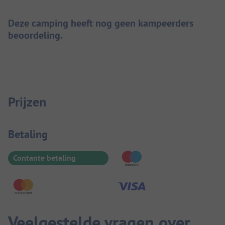
Deze camping heeft nog geen kampeerders
beoordeling.
Prijzen
Betaalinformatie
Betaling
Contante betaling
Veelgestelde vragen over