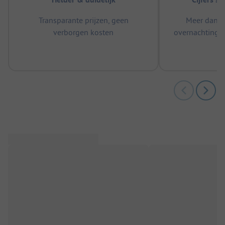
Transparante prijzen, geen
Meer dan 5
verborgen kosten
overnachtingen
m