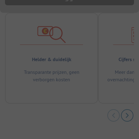
Helder & duidelijk
Cijfers s
Transparante prijzen, geen
Meer dan 5
verborgen kosten
overnachtingen
m