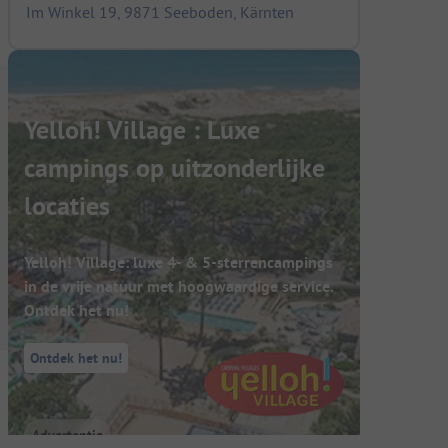
Im Winkel 19, 9871 Seeboden, Kärnten
Yelloh! Village : Luxe
campings op uitzonderlijke
locaties
Yelloh! Village: luxe 4- & 5-sterrencampings
in de vrije natuur met hoogwaardige service.
Ontdek het nu!
Ontdek het nu!