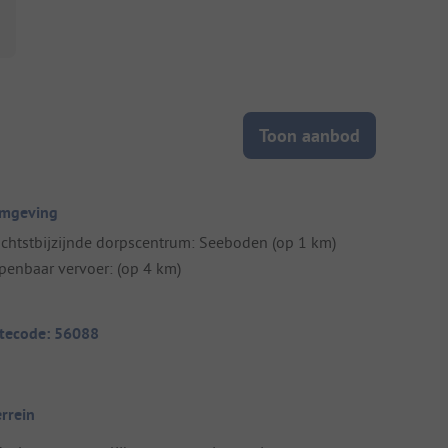
Toon aanbod
mgeving
ichtstbijzijnde dorpscentrum: Seeboden (op 1 km)
penbaar vervoer: (op 4 km)
itecode: 56088
errein