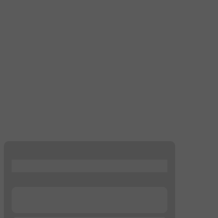
...
...