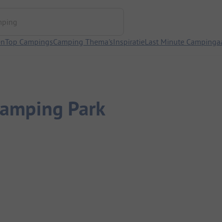
ng
en
Top Campings
Camping Thema's
Inspiratie
Last Minute Campinga
Camping Park