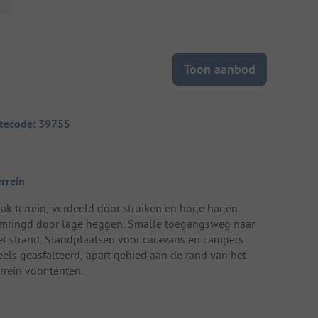
Toon aanbod
itecode: 39755
errein
lak terrein, verdeeld door struiken en hoge hagen.
mringd door lage heggen. Smalle toegangsweg naar
et strand. Standplaatsen voor caravans en campers
eels geasfalteerd, apart gebied aan de rand van het
rrein voor tenten.