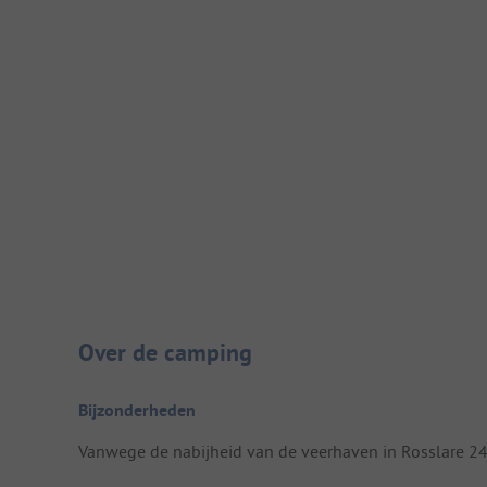
Camping introductie
Over de camping
Bijzonderheden
Vanwege de nabijheid van de veerhaven in Rosslare 2