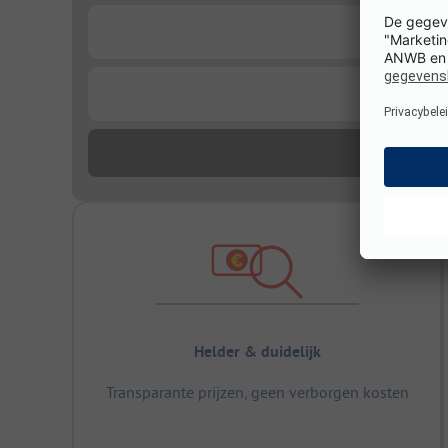
...
...
Helder & duidelijk
Transparante prijzen, geen verborgen kosten