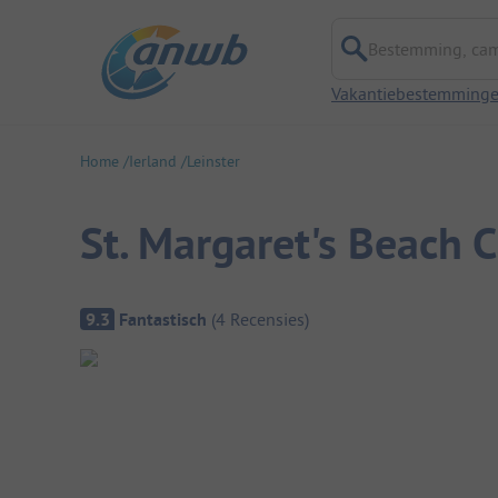
Bestemming, campi
Vakantiebestemming
Home
Ierland
Leinster
St. Margaret's Beach 
Camping overzicht
9.3
Fantastisch
(
4
Recensies
)