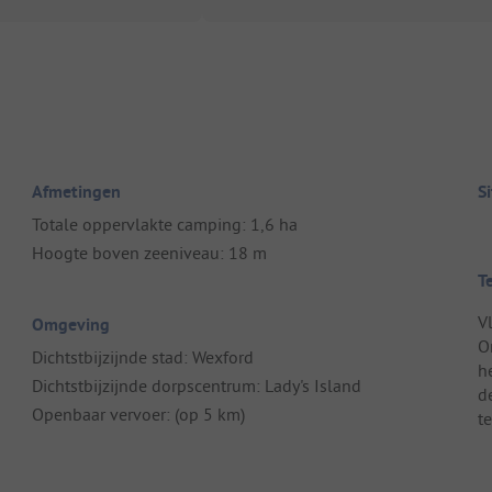
Afmetingen
S
Totale oppervlakte camping: 1,6 ha
Hoogte boven zeeniveau: 18 m
T
V
Omgeving
O
Dichtstbijzijnde stad: Wexford
h
Dichtstbijzijnde dorpscentrum: Lady's Island
d
Openbaar vervoer: (op 5 km)
te