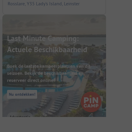
Rosslare, Y35 Lady's Island, Leinster
Last Minute Camping:
Actuele Beschikbaarheid
Boek de laatste kampeerplaatsen van dit
seizoen. Bekijk de beschikbaarheid en
reserveer direct online!
Nu ontdekken!