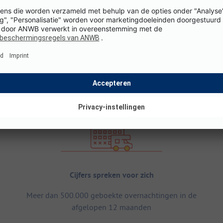
Cijfers spreken voor zich
Meer dan 500.000 geboekte overnachtingen in de
afgelopen 12 maanden