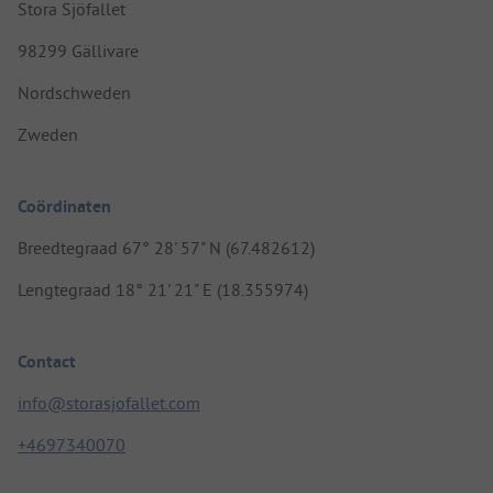
Stora Sjöfallet
98299 Gällivare
Nordschweden
Zweden
Coördinaten
Breedtegraad 67° 28' 57" N (67.482612)
Lengtegraad 18° 21' 21" E (18.355974)
Contact
info@storasjofallet.com
+4697340070