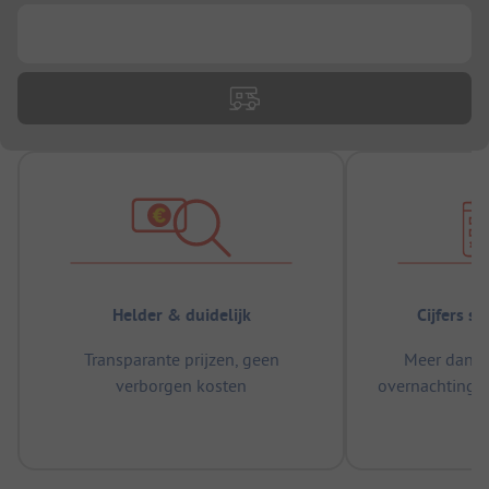
...
Helder & duidelijk
Cijfers s
Transparante prijzen, geen
Meer dan 5
verborgen kosten
overnachtingen
m