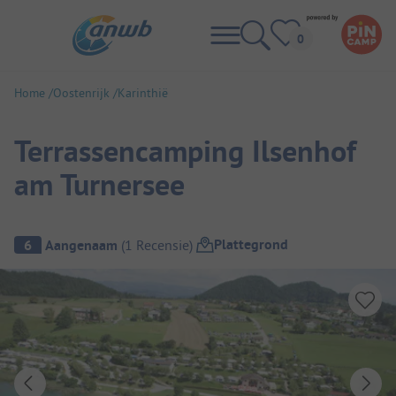
Home
Oostenrijk
Karinthië
Terrassencamping Ilsenhof
am Turnersee
Camping overzicht
Plattegrond
6
Aangenaam
(
1
Recensie
)