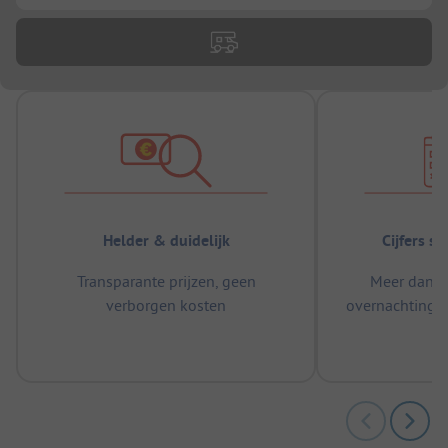
Helder & duidelijk
Cijfers s
Transparante prijzen, geen
Meer dan 5
verborgen kosten
overnachtingen
m