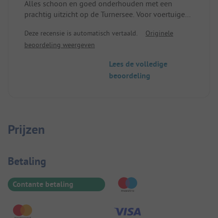
Alles schoon en goed onderhouden met een
prachtig uitzicht op de Turnersee. Voor voertuigen
langer dan 6 meter zijn de plaatsen erg klein. Dit
Deze recensie is automatisch vertaald.
Originele
kan lastig zijn in het hoogseizoen. Wij waren er in
beoordeling weergeven
het laagseizoen en het was geen probleem om te
keren.
Lees de volledige
beoordeling
Prijzen
Betaalinformatie
Betaling
Contante betaling