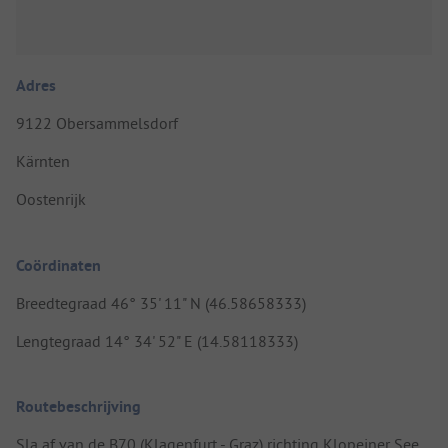
Adres
9122 Obersammelsdorf
Kärnten
Oostenrijk
Coördinaten
Breedtegraad 46° 35' 11" N (46.58658333)
Lengtegraad 14° 34' 52" E (14.58118333)
Routebeschrijving
Sla af van de B70 (Klagenfurt - Graz) richting Klopeiner See