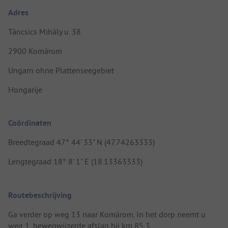
Adres
Táncsics Mihály u. 38
2900 Komárom
Ungarn ohne Plattenseegebiet
Hongarije
Coördinaten
Breedtegraad 47° 44' 33" N (47.74263333)
Lengtegraad 18° 8' 1" E (18.13363333)
Routebeschrijving
Ga verder op weg 13 naar Komárom. In het dorp neemt u
weg 1, bewegwijzerde afslag bij km 85,3.