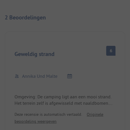
2 Beoordelingen
6
Geweldig strand
Annika Und Malte
Omgeving: De camping ligt aan een mooi strand.
Het terrein zelf is afgewisseld met naaldbomen.
Het is er dus aangenaam schaduwrijk. De caravan
Deze recensie is automatisch vertaald.
Originele
staat op asfalt. +++ Activiteiten: Het strand nodigt
beoordeling weergeven
uit tot lange wandelingen. Er stond een stevige
wind. +++ Wi-Fi: niet beschikbaar +++ Sanitair: De