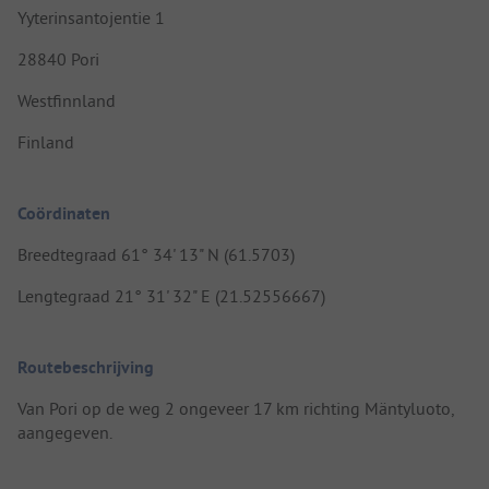
Yyterinsantojentie 1
28840 Pori
Westfinnland
Finland
Coördinaten
Breedtegraad 61° 34' 13" N (61.5703)
Lengtegraad 21° 31' 32" E (21.52556667)
Routebeschrijving
Van Pori op de weg 2 ongeveer 17 km richting Mäntyluoto,
aangegeven.