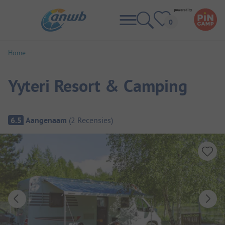
Home
Yyteri Resort & Camping
Camping overzicht
6.5
Aangenaam
(
2
Recensies
)