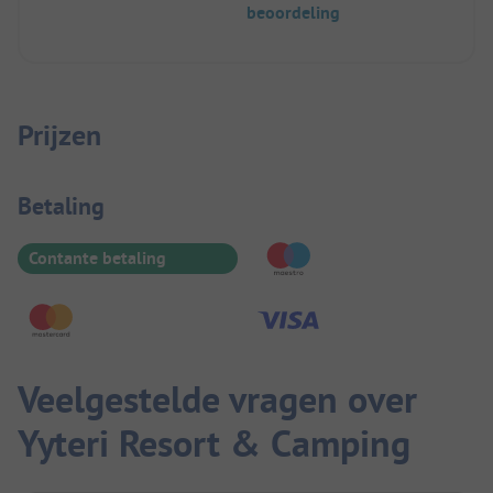
beoordeling
Prijzen
Betaalinformatie
Betaling
Contante betaling
Veelgestelde vragen over
Yyteri Resort & Camping