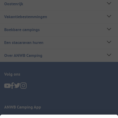
Oostenrijk
Vakantiebestemmingen
Boekbare campings
Een stacaravan huren
Over ANWB Camping
Volg ons
ANWB Camping App