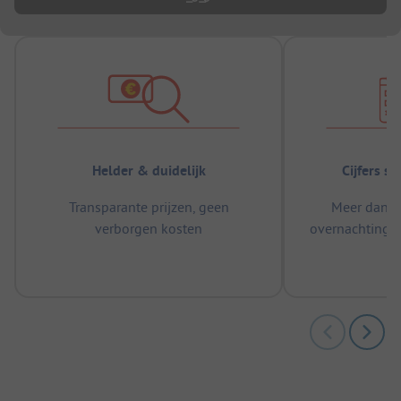
Helder & duidelijk
Cijfers s
Transparante prijzen, geen
Meer dan 5
verborgen kosten
overnachtingen
m