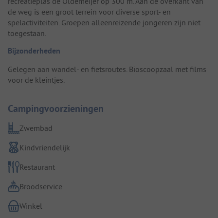
recreatieplas de Oldemeijer op 300 m. Aan de overkant van
de weg is een groot terrein voor diverse sport- en
spelactiviteiten. Groepen alleenreizende jongeren zijn niet
toegestaan.
Bijzonderheden
Gelegen aan wandel- en fietsroutes. Bioscoopzaal met films
voor de kleintjes.
Campingvoorzieningen
Zwembad
Kindvriendelijk
Restaurant
Broodservice
Winkel