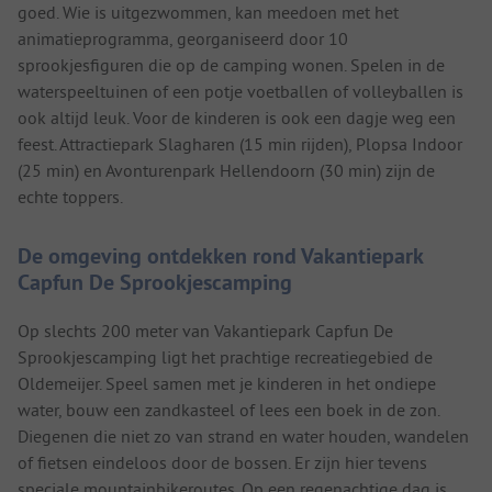
goed. Wie is uitgezwommen, kan meedoen met het
animatieprogramma, georganiseerd door 10
sprookjesfiguren die op de camping wonen. Spelen in de
waterspeeltuinen of een potje voetballen of volleyballen is
ook altijd leuk. Voor de kinderen is ook een dagje weg een
feest. Attractiepark Slagharen (15 min rijden), Plopsa Indoor
(25 min) en Avonturenpark Hellendoorn (30 min) zijn de
echte toppers.
De omgeving ontdekken rond Vakantiepark
Capfun De Sprookjescamping
Op slechts 200 meter van Vakantiepark Capfun De
Sprookjescamping ligt het prachtige recreatiegebied de
Oldemeijer. Speel samen met je kinderen in het ondiepe
water, bouw een zandkasteel of lees een boek in de zon.
Diegenen die niet zo van strand en water houden, wandelen
of fietsen eindeloos door de bossen. Er zijn hier tevens
speciale mountainbikeroutes. Op een regenachtige dag is