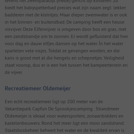
tevens het zwemparadijs (mede) gericht op kinderen. Zo
biedt het babyspetterbad precies wat zijn naam zegt: lekker
badderen met de kleintjes. Maar dieper zwemwater is er ook
in het binnen- en buitendbad. De camping heeft een heuse
visvijver. Deze Elfenvijver is omgeven door bos en gras, met
een zandstrandje om te zonnen. Er wordt gefluisterd dat hier
voor dag en dauw elfjes dansen op het water. Ín het water
spartelen vele visjes. Totdat ze gevangen worden, en die
kans is groot met al die hengels en schepnetjes. Veiligheid
staat voorop, dus er is een hek tussen het kampeerterrein en
de vijver.
Recreatiemeer Oldemeijer
Een echt recreatiemeer ligt op 200 meter van de
Vakantiepark Capfun De Sprookjescamping . Strandmeer
Oldemeijer is ideaal voor watersporters, zonaanbidders en
kastelenbouwers. Rond het meer ligt een mooi zandstrand.
Staatsbosbeheer beheert het water en de kwaliteit ervan is