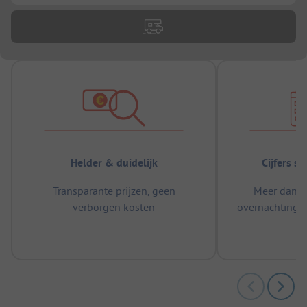
Helder & duidelijk
Cijfers s
Transparante prijzen, geen
Meer dan 5
verborgen kosten
overnachtingen
m