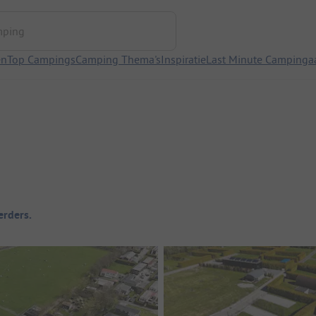
ng
en
Top Campings
Camping Thema's
Inspiratie
Last Minute Campinga
rders.