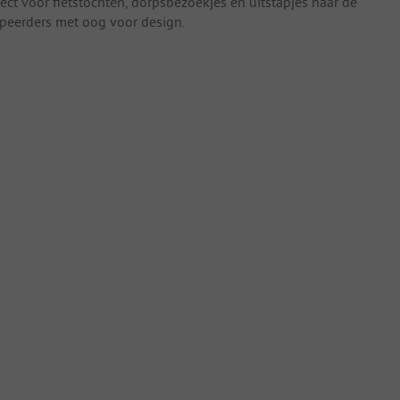
ct voor fietstochten, dorpsbezoekjes en uitstapjes naar de
peerders met oog voor design.