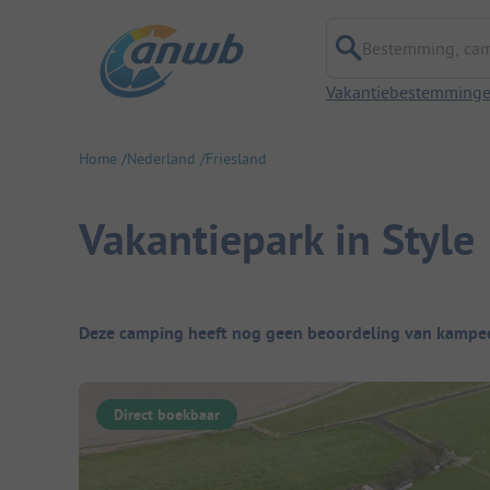
Bestemming, campi
Vakantiebestemming
Home
Nederland
Friesland
Vakantiepark in Style
Camping overzicht
Deze camping heeft nog geen beoordeling van kampee
Direct boekbaar