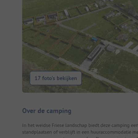
17 foto’s bekijken
Camping introductie
Over de camping
In het weidse Friese landschap biedt deze camping een
standplaatsen of verblijft in een huuraccommodatie met