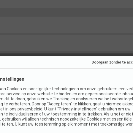
ties
(
12
)