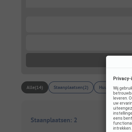
...
...
...
Alle
(
14
)
Staanplaatsen
(
2
)
Huuraccommoda
Staanplaatsen
:
2