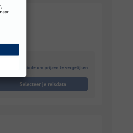
ies je reisperiode om prijzen te vergelijken
Selecteer je reisdata