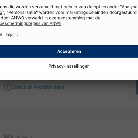
Staanplaats
Camperplek
K
Details en voorzieningen
Staanplaats