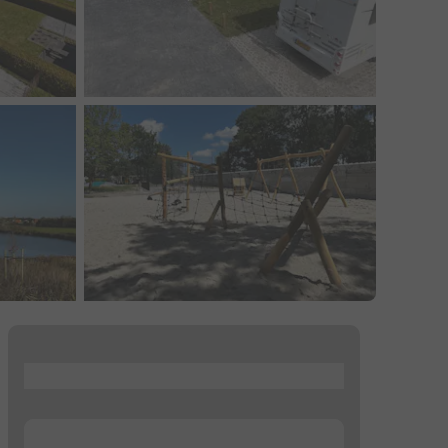
...
...