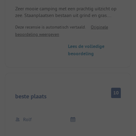
Zeer mooie camping met een prachtig uitzicht op
zee. Staanplaatsen bestaan uit grind en gras.
Vriendelijk personeel, waarvan sommigen Duits
Deze recensie is automatisch vertaald.
Originele
spreken. Het sanitair hadden we niet nodig, maar
beoordeling weergeven
zag er schoon uit.
Lees de volledige
beoordeling
10
beste plaats
Rolf