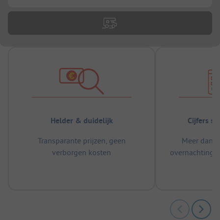
Helder & duidelijk
Cijfers s
Transparante prijzen, geen
Meer dan 5
verborgen kosten
overnachtingen
m