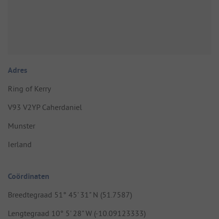
Adres
Ring of Kerry
V93 V2YP Caherdaniel
Munster
Ierland
Coördinaten
Breedtegraad 51° 45' 31" N (51.7587)
Lengtegraad 10° 5' 28" W (-10.09123333)