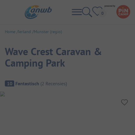
Home
Ierland
Munster (regio)
Wave Crest Caravan &
Camping Park
Camping overzicht
10
Fantastisch
(
2
Recensies
)