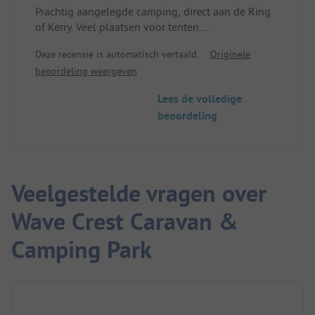
Prachtig aangelegde camping, direct aan de Ring
of Kerry. Veel plaatsen voor tenten.
Sanitair zeer goed, zo goed als nieuw.
Deze recensie is automatisch vertaald.
Originele
Een zeer aan te bevelen camping.
beoordeling weergeven
Lees de volledige
beoordeling
Veelgestelde vragen over
Wave Crest Caravan &
Camping Park