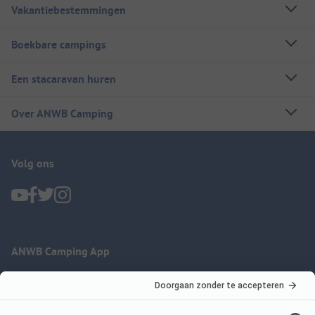
Vakantiebestemmingen
Boekbare campings
Een stacaravan huren
Over ANWB Camping
Volg ons
ANWB Camping App
nu gratis gebruiken