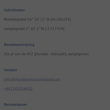
Coördinaten
Breedtegraad 56° 30' 22" N (56.506153)
Lengtegraad 2° 43' 2" W (-2.717424)
Routebeschrijving
Sla af van de A92 (Dundee - Arbroath), aangegeven.
Contact
info@woodlandscaravanpark.net
+441241854430
Routeplanner