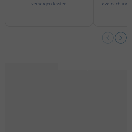
verborgen kosten
overnachtingen
m