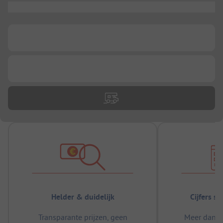
...
...
...
Helder & duidelijk
Cijfers s
Transparante prijzen, geen
Meer dan 5