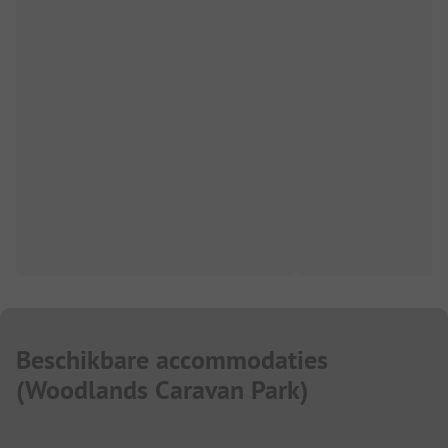
Beschikbare accommodaties
(
Woodlands Caravan Park
)