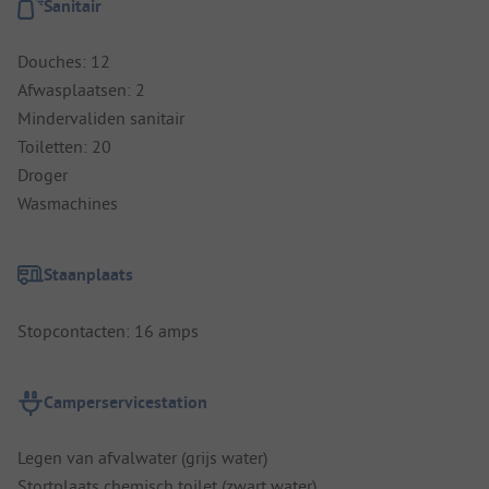
Sanitair
Douches: 12
Afwasplaatsen: 2
Mindervaliden sanitair
Toiletten: 20
Droger
Wasmachines
Staanplaats
Stopcontacten: 16 amps
Camperservicestation
Legen van afvalwater (grijs water)
Stortplaats chemisch toilet (zwart water)