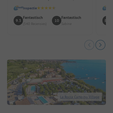
vriende
honden, sportliefhebbers of rustzoekers ...
Inspectie
Fantastisch
Fantastisch
9.3
10
8.7
(540 Recensies)
Sabine
La Rocca Camping Village