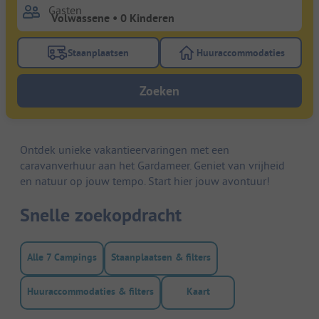
Gasten
Staanplaatsen
Huuraccommodaties
Gebruik de filterknop staanplaatsen om te zoeken na
Gebruik de filterk
Zoeken
Ontdek unieke vakantieervaringen met een
caravanverhuur aan het Gardameer. Geniet van vrijheid
en natuur op jouw tempo. Start hier jouw avontuur!
Snelle zoekopdracht
Alle 7 Campings
Staanplaatsen & filters
Huuraccommodaties & filters
Kaart