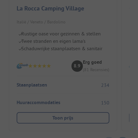
La Rocca Camping Village
Cam
Italië / Veneto / Bardolino
Ital
Rustige oase voor gezinnen & stellen
Di
Twee stranden en eigen lama's
Z
Schaduwrijke staanplaatsen & sanitair
Ki
Erg goed
8.9
(81 Recensies)
Staanplaatsen
Sta
234
Huuraccommodaties
Huu
150
Toon prijs