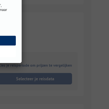
ies je reisperiode om prijzen te vergelijken
Selecteer je reisdata