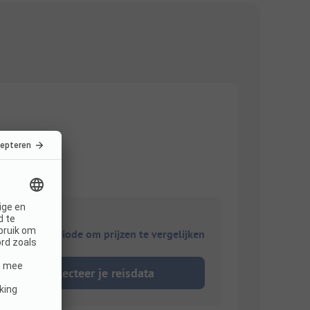
ies je reisperiode om prijzen te vergelijken
Selecteer je reisdata