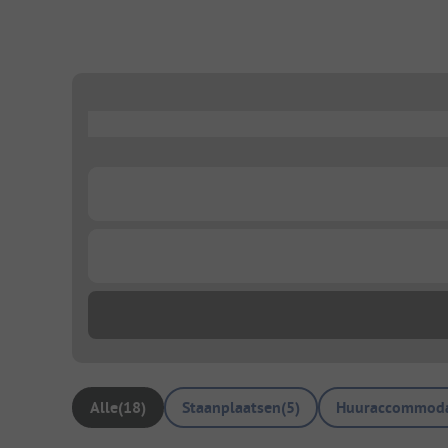
...
...
...
Alle
(
18
)
Staanplaatsen
(
5
)
Huuraccommoda