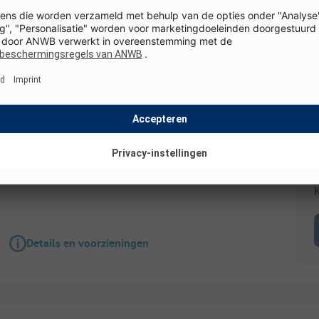
Staanplaats
VIP Plek
Honden toegestaan
WiFi
K
Details en voorzieningen