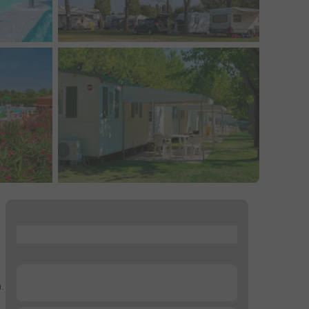
...
...
.