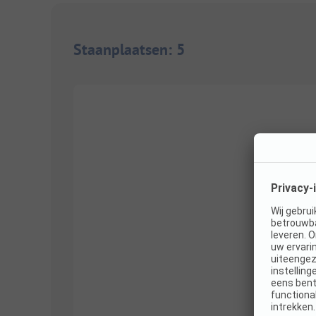
Staanplaatsen
:
5