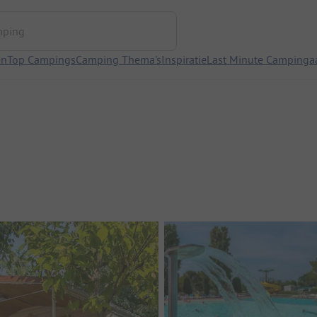
ng
en
Top Campings
Camping Thema's
Inspiratie
Last Minute Campinga