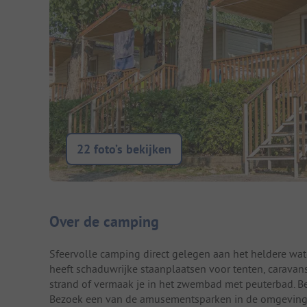
22 foto’s bekijken
Camping introductie
Over de camping
Sfeervolle camping direct gelegen aan het heldere wa
heeft schaduwrijke staanplaatsen voor tenten, carava
strand of vermaak je in het zwembad met peuterbad. Be
Bezoek een van de amusementsparken in de omgeving of