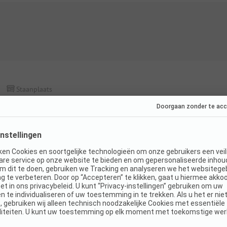
Staanplaats
Meertje Kavel
Honden toegestaan
WiFi
K
Details en voorzieningen