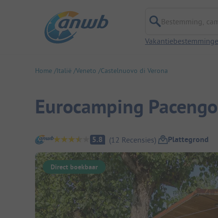
Bestemming, campi
Vakantiebestemming
Home
Italië
Veneto
Castelnuovo di Verona
Eurocamping Pacengo
Camping overzicht
Plattegrond
5.8
(
12
Recensies
)
Direct boekbaar