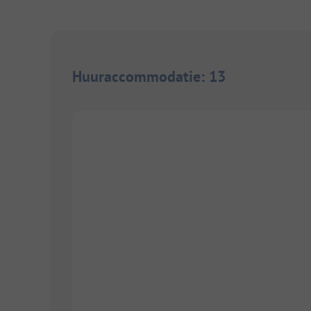
Huuraccommodatie
:
13
1/
6