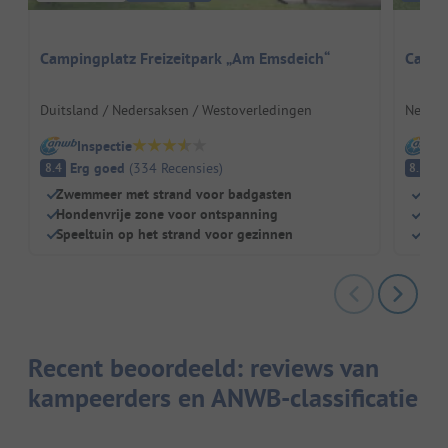
Campingplatz Freizeitpark „Am Emsdeich“
Campin
Duitsland / Nedersaksen / Westoverledingen
Nederl
Inspectie
I
Erg goed
(
334
Recensies
)
E
8.4
8.5
Zwemmeer met strand voor badgasten
Gewe
Hondenvrije zone voor ontspanning
Nieu
Speeltuin op het strand voor gezinnen
Cent
Recent beoordeeld: reviews van
kampeerders en ANWB-classificatie