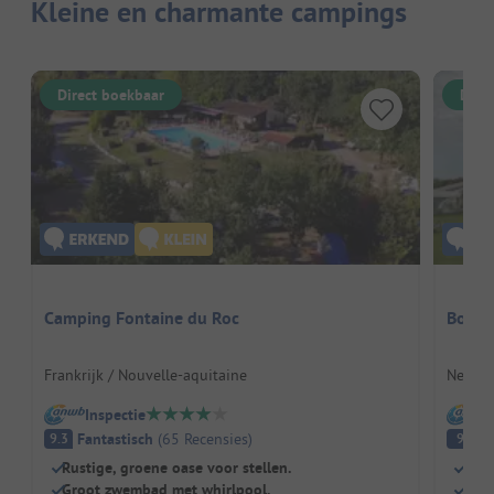
Kleine en charmante campings
Direct boekbaar
Dire
Camping Fontaine du Roc
Boere
Frankrijk / Nouvelle-aquitaine
Nederl
Inspectie
I
Fantastisch
(
65
Recensies
)
Fa
9.3
9
Rustige, groene oase voor stellen.
Echt
Groot zwembad met whirlpool.
Zeer