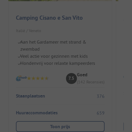
Camping Cisano e San Vito
Cam
Italië / Veneto
Nede
Aan het Gardameer met strand &
G
zwembad
E
Veel actie voor gezinnen met kids
Pr
Hondenvrij voor relaxte kampeerders
Goed
7.5
(142 Recensies)
Sta
Staanplaatsen
376
Huu
Huuraccommodaties
659
Toon prijs