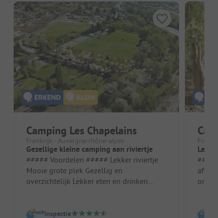
Camping Les Chapelains
Camp
Frankrijk - Auvergne-rhône-alpes
Frankri
Gezellige kleine camping aan riviertje
Leuk 
##### Voordelen ##### Lekker riviertje
##### V
Mooie grote plek Gezellig en
afwis
overzichtelijk Lekker eten en drinken
ontva
Standplaats/Huuraccommodatie: Mooie
Stand
grote ...
Inspectie