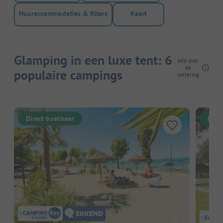
Huuraccommodaties & filters
Kaart
Glamping in een luxe tent: 6
Info over
de
populaire campings
sortering
Direct boekbaar
Dire