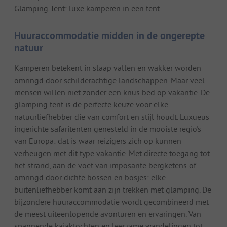
Glamping Tent: luxe kamperen in een tent.
Huuraccommodatie midden in de ongerepte
natuur
Kamperen betekent in slaap vallen en wakker worden
omringd door schilderachtige landschappen. Maar veel
mensen willen niet zonder een knus bed op vakantie. De
glamping tent is de perfecte keuze voor elke
natuurliefhebber die van comfort en stijl houdt. Luxueus
ingerichte safaritenten genesteld in de mooiste regio's
van Europa: dat is waar reizigers zich op kunnen
verheugen met dit type vakantie. Met directe toegang tot
het strand, aan de voet van imposante bergketens of
omringd door dichte bossen en bosjes: elke
buitenliefhebber komt aan zijn trekken met glamping. De
bijzondere huuraccommodatie wordt gecombineerd met
de meest uiteenlopende avonturen en ervaringen. Van
spannende kajaktochten en leerzame wandelingen tot