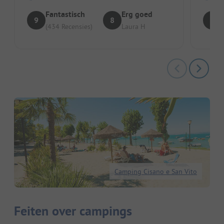
Fantastisch
Erg goed
9
8
9
(434 Recensies)
Laura H
Camping Cisano e San Vito
Feiten over campings