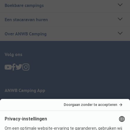
Boekbare campings
Een stacaravan huren
Over ANWB Camping
Volg ons
ANWB Camping App
nu gratis gebruiken