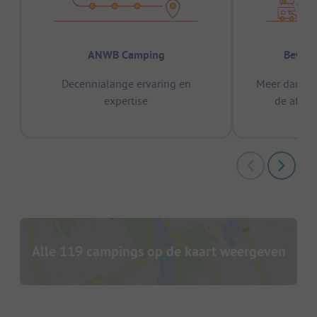
ANWB Camping
Bewez
Decennialange ervaring en
Meer dan 15
expertise
de afge
Alle 119 campings op de kaart weergeven