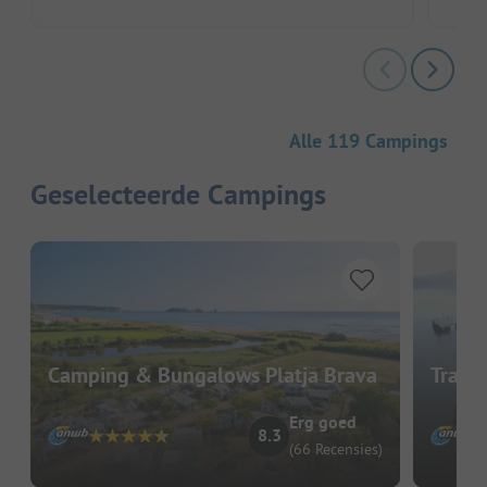
Alle 119 Campings
Geselecteerde Campings
Camping & Bungalows Platja Brava
Trasi
Erg goed
8.3
(66 Recensies)