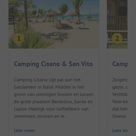
Camping Cisano & San Vito
Camping 
Camping Cisano ligt pal aan het
Zorgeloos 
Gardameer in Italië. Midden in het
gezin, daar
groen van omringen bossen en tussen
Vechtdal in
de grote plaatsen Bardolino, Garda en
Voor kinder
Lazise. Heerlijk voor liefhebbers van
dat beteken
zwemmen, zonnen en le...
Overal is aa
Lees meer
Lees meer