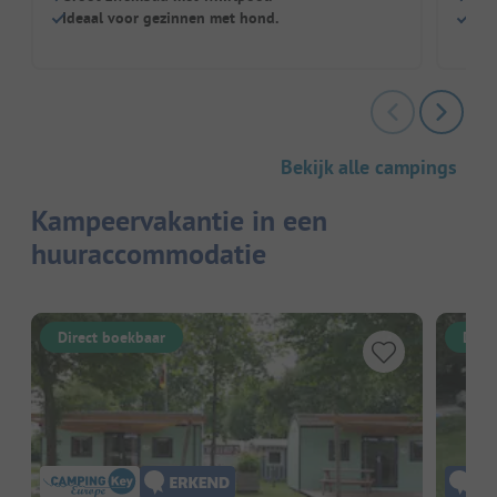
Ideaal voor gezinnen met hond.
Perf
Bekijk alle campings
Kampeervakantie in een
huuraccommodatie
Direct boekbaar
Dire