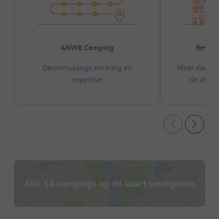
ANWB Camping
Bewez
Decennialange ervaring en
Meer dan 15
expertise
de afge
Alle 16 campings op de kaart weergeven