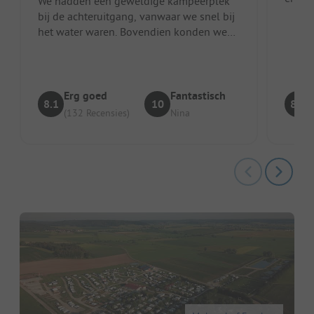
We hadden een geweldige kampeerplek
bij de achteruitgang, vanwaar we snel bij
het water waren. Bovendien konden we
mooie rondjes met onze honden lope...
Erg goed
Fantastisch
8.1
10
8.4
(132 Recensies)
Nina