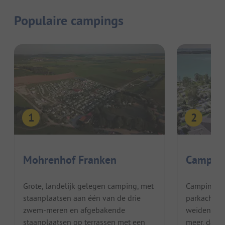
Populaire campings
Mohrenhof Franken
Camping
Grote, landelijk gelegen camping, met
Camping Pil
staanplaatsen aan één van de drie
parkachtig
zwem-meren en afgebakende
weiden dire
staanplaatsen op terrassen met een
meer, dat 