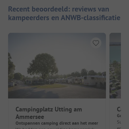
Recent beoordeeld: reviews van
kampeerders en ANWB-classificatie
Campingplatz Utting am
Camp
Ammersee
Goede
Super
Ontspannen camping direct aan het meer
en sup