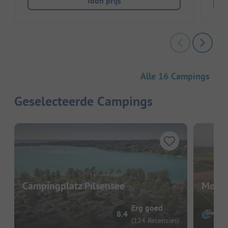
Toon prijs
Alle 16 Campings
Geselecteerde Campings
Campingplatz Pilsensee
Mohre
Erg goed
8.4
(124 Recensies)