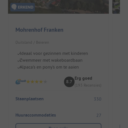
Mohrenhof Franken
Cam
Duitsland / Beieren
Di
Gr
Ideaal voor gezinnen met kinderen
I
Zwemmeer met wakeboardbaan
Alpaca's en pony's om te aaien
Erg goed
8.7
(193 Recensies)
Sta
Staanplaatsen
330
Huu
Huuraccommodaties
27