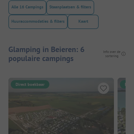
Alle 16 Campings
Staanplaatsen & filters
Huuraccommodaties & filters
Kaart
Glamping in Beieren: 6
Info over de
populaire campings
sortering
Direct boekbaar
Dire