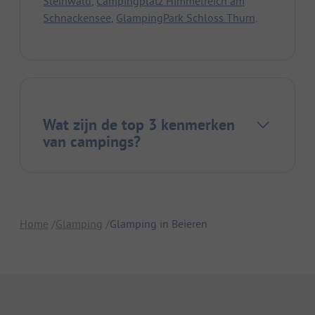
Steinwald
,
Campingplatz Himmelreich am
Schnackensee
,
GlampingPark Schloss Thurn
.
Wat zijn de top 3 kenmerken
van campings?
Home
Glamping
Glamping in Beieren