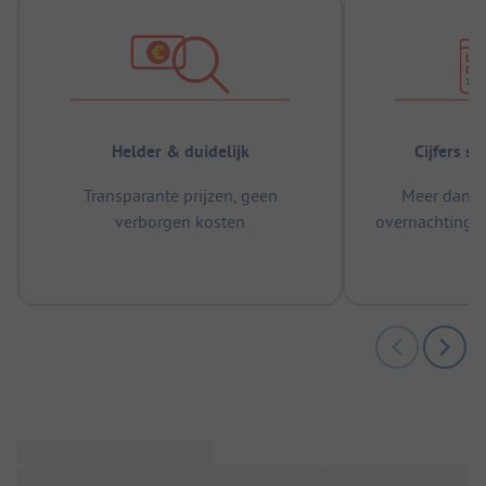
Helder & duidelijk
Cijfers s
Transparante prijzen, geen
Meer dan 5
verborgen kosten
overnachtingen
m