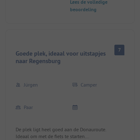
Lees de volledige
vonden de broodjes service niet zo geweldig.
beoordeling
Hoge prijzen voor afgebakken broodjes. Voor de
prijs had ik bakkerskwaliteit verwacht. De sanitaire
voorzieningen zijn de zeer hoge prijs niet waard.
Zijn oké. Maar niet voor 45 tot 60 euro per nacht.
Honden zijn welkom.
7
Goede plek, ideaal voor uitstapjes
naar Regensburg
Jürgen
Camper
Paar
De plek ligt heel goed aan de Donauroute.
Ideaal om met de fiets te starten.