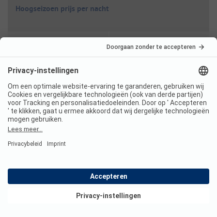
Hoogseizoen prijs per nacht
Gezin
vanaf
54,00 EUR
Stel
vanaf
48,00 EUR
Laagseizoen prijs per nacht
Gezin
vanaf
44,00 EUR
Bekijk deals
Stel
vanaf
38,00 EUR