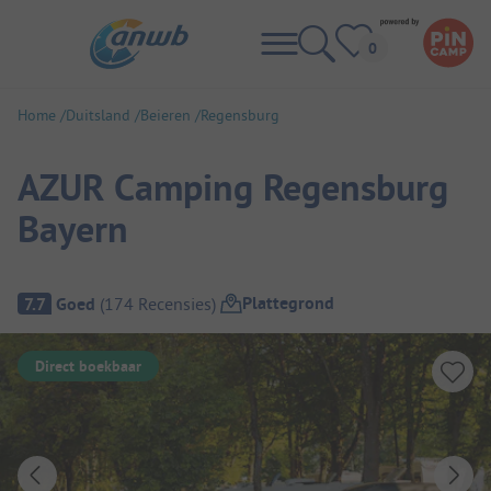
Home
Duitsland
Beieren
Regensburg
AZUR Camping Regensburg
Bayern
Camping overzicht
Plattegrond
7.7
Goed
(
174
Recensies
)
Direct boekbaar