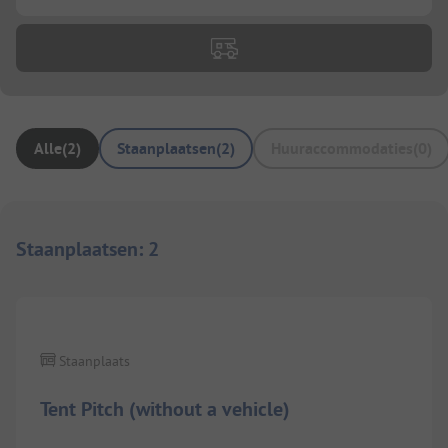
Alle
(
2
)
Staanplaatsen
(
2
)
Huuraccommodaties
(
0
)
Staanplaatsen
:
2
1/
3
Staanplaats
Tent Pitch (without a vehicle)