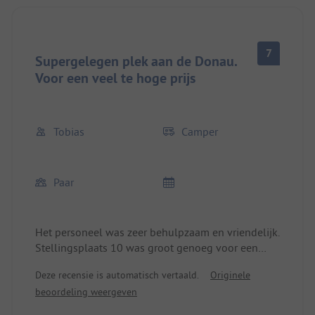
7
Supergelegen plek aan de Donau.
Voor een veel te hoge prijs
Tobias
Camper
Paar
Het personeel was zeer behulpzaam en vriendelijk.
Stellingsplaats 10 was groot genoeg voor een
busje en tent. De nachtrust wordt gerespecteerd.
Deze recensie is automatisch vertaald.
Originele
Ideaal om Regensburg te bezoeken. De Donau
beoordeling weergeven
zwemlocatie is super dichtbij. Prijzen voor
gekoelde dranken zijn prima. Bier 2 euro. We