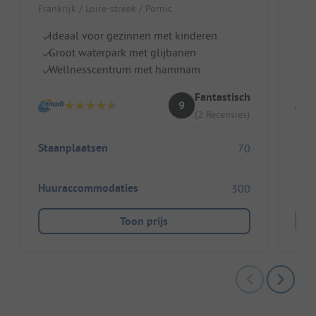
Frankrijk / Loire-streek / Pornic
Fran
Ideaal voor gezinnen met kinderen
Z
Groot waterpark met glijbanen
Ki
Wellnesscentrum met hammam
R
Fantastisch
9
(2 Recensies)
Staanplaatsen
Sta
70
Huuraccommodaties
Huu
300
Toon prijs