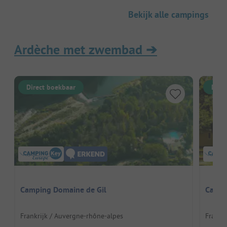
Bekijk alle campings
Ardèche met zwembad
➔
Direct boekbaar
Dire
Camping Domaine de Gil
Campi
Frankrijk / Auvergne-rhône-alpes
Frankr