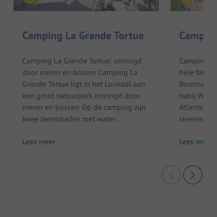
Camping La Grande Tortue
Camping
Camping La Grande Tortue: omringd
Camping de 
door meren en bossen Camping La
hele famili
Grande Tortue ligt in het Loiredal aan
Boutinardiè
een groot natuurpark omringd door
nabij Porni
meren en bossen. Op de camping zijn
Atlantique.
twee zwembaden met water...
steenworp a
Lees meer
Lees meer