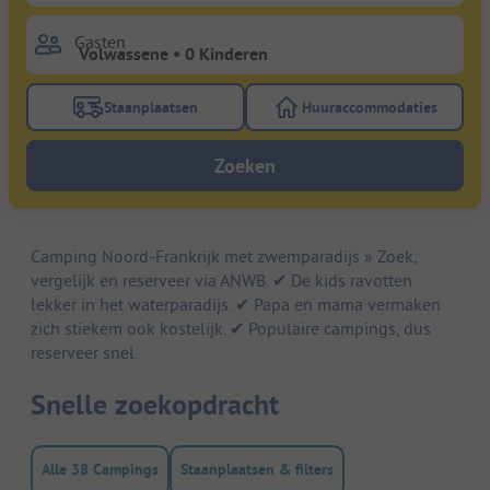
Gasten
Staanplaatsen
Huuraccommodaties
Gebruik de filterknop staanplaatsen om te zoeken na
Gebruik de filterk
Zoeken
Camping Noord-Frankrijk met zwemparadijs » Zoek,
vergelijk en reserveer via ANWB. ✔ De kids ravotten
lekker in het waterparadijs. ✔ Papa en mama vermaken
zich stiekem ook kostelijk. ✔ Populaire campings, dus
reserveer snel.
Snelle zoekopdracht
Alle 38 Campings
Staanplaatsen & filters