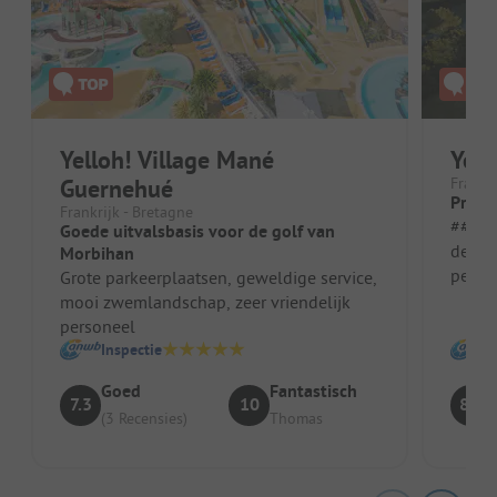
Yelloh! Village Mané
Yell
Guernehué
Frankri
Precie
Frankrijk - Bretagne
##### Vo
Goede uitvalsbasis voor de golf van
de on
Morbihan
person
Grote parkeerplaatsen, geweldige service,
attent
mooi zwemlandschap, zeer vriendelijk
personeel
Inspectie
Goed
Fantastisch
7.3
10
8.6
(3 Recensies)
Thomas