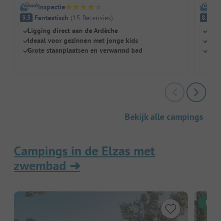
Inspectie
I
Fantastisch
(
15
Recensies
)
E
9.3
8.9
Ligging direct aan de Ardèche
Dire
Ideaal voor gezinnen met jonge kids
Zwe
Grote staanplaatsen en verwarmd bad
Grot
Bekijk alle campings
Campings in de Elzas met
zwembad
➔
Dire