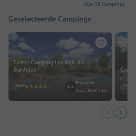
Alle 38 Campings
Geselecteerde Campings
Castel Camping Les Bois du
Bardelet
Campi
Erg goed
8.2
(1258 Recensies)