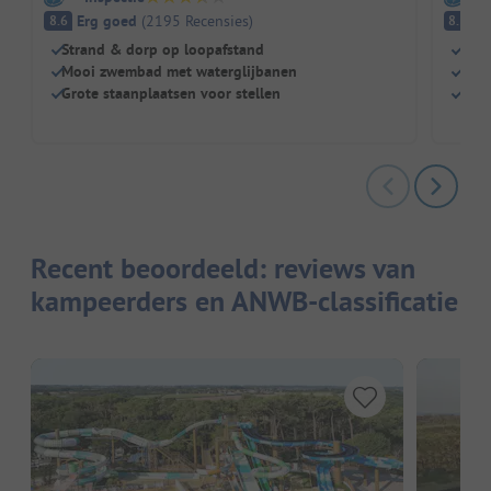
Erg goed
(
2195
Recensies
)
E
8.6
8.3
Strand & dorp op loopafstand
Idea
Mooi zwembad met waterglijbanen
Grot
Grote staanplaatsen voor stellen
Gew
Recent beoordeeld: reviews van
kampeerders en ANWB-classificatie