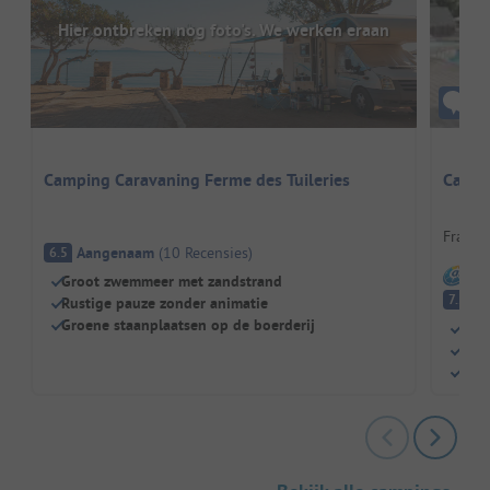
Hier ontbreken nog foto's. We werken eraan
Camping Caravaning Ferme des Tuileries
Campin
Frankri
Aangenaam
(
10
Recensies
)
6.5
I
Groot zwemmeer met zandstrand
G
7.2
Rustige pauze zonder animatie
Groene staanplaatsen op de boerderij
Idea
Zwem
Hand