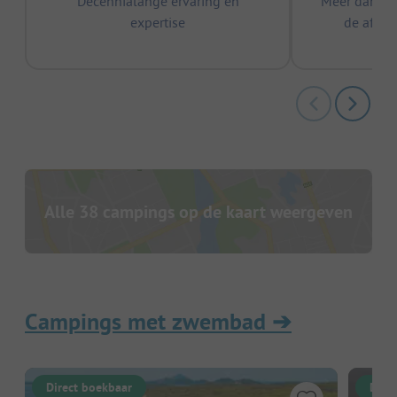
Decennialange ervaring en
Meer dan 15
expertise
de afge
Alle 38 campings op de kaart weergeven
Campings met zwembad
➔
Direct boekbaar
Dire