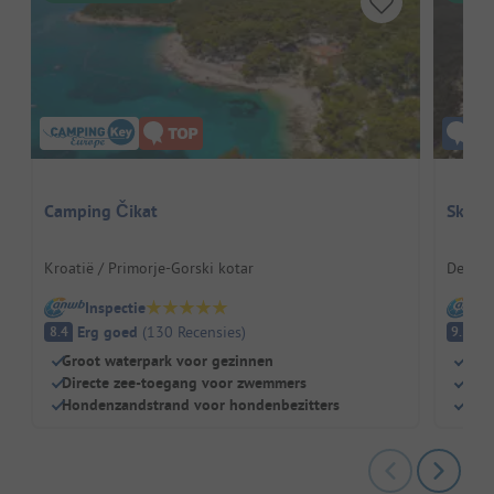
Camping Čikat
Skive
Kroatië / Primorje-Gorski kotar
Denema
Inspectie
I
Erg goed
(
130
Recensies
)
Fa
8.4
9.5
Groot waterpark voor gezinnen
Duin
Directe zee-toegang voor zwemmers
Para
Hondenzandstrand voor hondenbezitters
Grot