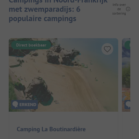
Info over
met zwemparadijs: 6
de
sortering
populaire campings
Direct boekbaar
Dire
Camping La Boutinardière