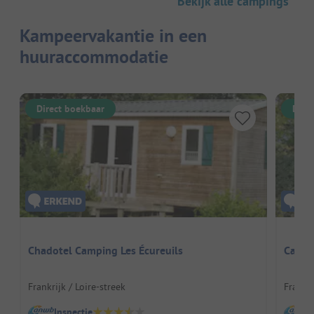
Bekijk alle campings
Kampeervakantie in een
huuraccommodatie
Direct boekbaar
Dire
Chadotel Camping Les Écureuils
Campi
Frankrijk / Loire-streek
Frankri
Inspectie
I