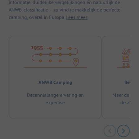
informatie, duidelijke vergelijkingen én natuurlijk de
ANWB-classificatie – zo vind je makkelijk de perfecte
camping, overal in Europa.
Lees meer.
ANWB Camping
Bewez
Decennialange ervaring en
Meer dan 15
expertise
de afge