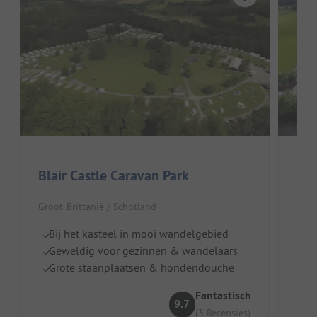
Blair Castle Caravan Park
Mil
Groot-Brittanië / Schotland
Groo
Bij het kasteel in mooi wandelgebied
Aa
Geweldig voor gezinnen & wandelaars
T
Grote staanplaatsen & hondendouche
I
Fantastisch
9.7
(3 Recensies)