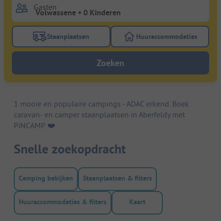
Gasten
Staanplaatsen
Huuraccommodaties
Gebruik de filterknop staanplaatsen om te zoeken na
Gebruik de filterk
Zoeken
1 mooie en populaire campings - ADAC erkend. Boek
caravan- en camper staanplaatsen in Aberfeldy met
PiNCAMP. ❤️️
Snelle zoekopdracht
Camping bekijken
Staanplaatsen & filters
Huuraccommodaties & filters
Kaart