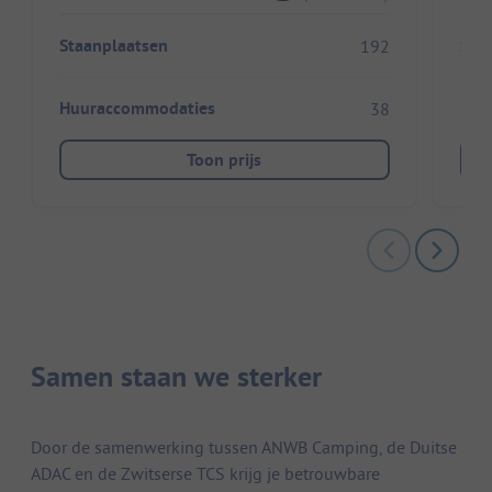
Staanplaatsen
Sta
192
Huuraccommodaties
Huu
38
Toon prijs
Samen staan we sterker
Door de samenwerking tussen ANWB Camping, de Duitse
ADAC en de Zwitserse TCS krijg je betrouwbare