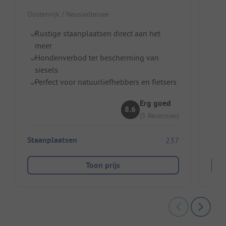
Oostenrijk / Neusiedlersee
Oost
Rustige staanplaatsen direct aan het
Gr
meer
H
Hondenverbod ter bescherming van
Vl
siesels
Perfect voor natuurliefhebbers en fietsers
Erg goed
8.6
(5 Recensies)
Sta
Staanplaatsen
237
Toon prijs