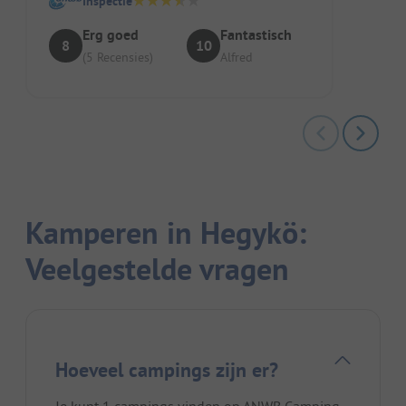
Inspectie
Erg goed
Fantastisch
8
10
(5 Recensies)
Alfred
Kamperen in Hegykö:
Veelgestelde vragen
Hoeveel campings zijn er?
Je kunt 1 campings vinden op ANWB Camping.