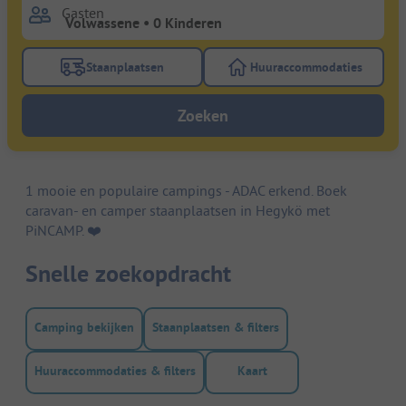
Gasten
Staanplaatsen
Huuraccommodaties
Gebruik de filterknop staanplaatsen om te zoeken na
Gebruik de filterk
Zoeken
1 mooie en populaire campings - ADAC erkend. Boek
caravan- en camper staanplaatsen in Hegykö met
PiNCAMP. ❤️️
Snelle zoekopdracht
Camping bekijken
Staanplaatsen & filters
Huuraccommodaties & filters
Kaart