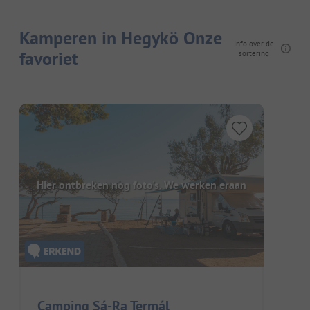
Kamperen in Hegykö Onze
Info over de
favoriet
sortering
Hier ontbreken nog foto's. We werken eraan
Camping Sá-Ra Termál