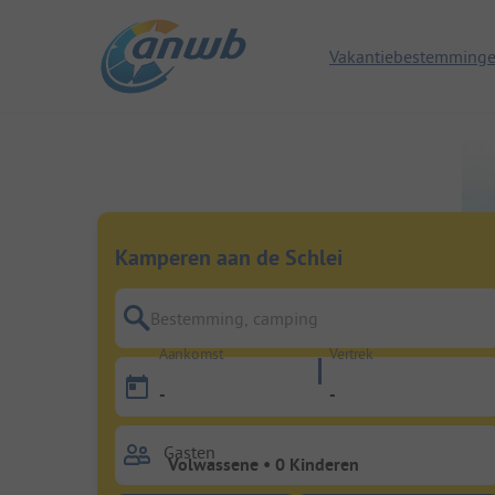
Vakantiebestemming
Kamperen aan de Schlei
Bestemming, camping
Aankomst
Vertrek
-
-
Gasten