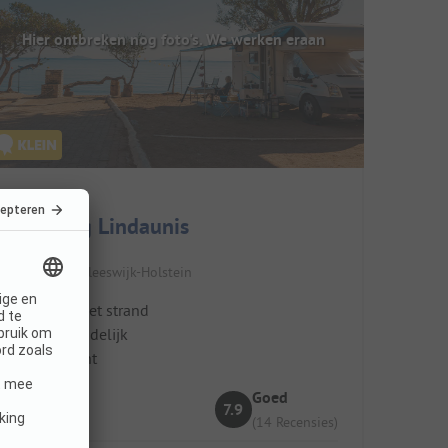
Hier ontbreken nog foto's. We werken eraan
Camping Lindaunis
Duitsland / Sleeswijk-Holstein
Dichtbij het strand
Kindvriendelijk
Restaurant
Goed
7.9
(14 Recensies)