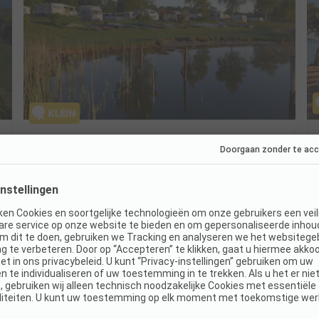
Naturcamping Hellör
Duitsland / Sleeswijk-Holstein
Rustige natuuridylle aan de Schlei
Ideaal voor peddelaars en fietsers
Familiecamping met eigen galloways
Goed
7.8