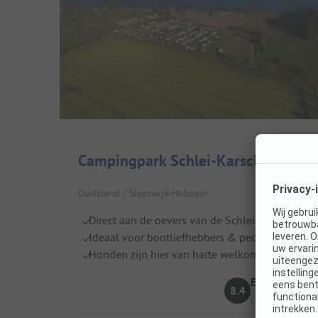
Campingpark Schlei-Karschau
Duitsland / Sleeswijk-Holstein
Direct aan de oevers van de Schlei gelegen
Ideaal voor bootliefhebbers & peddelaars
Honden zijn hier van harte welkom
Erg goed
8.4
(21 Recensies)