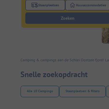
Staanplaatsen
Huuraccommodaties
Gebruik de filterknop staanplaatsen om te
Gebruik de fi
Zoeken
Camping & campings aan de Schlei Oostzee fjord! Laa
Snelle zoekopdracht
Alle 10 Campings
Staanplaatsen & filters