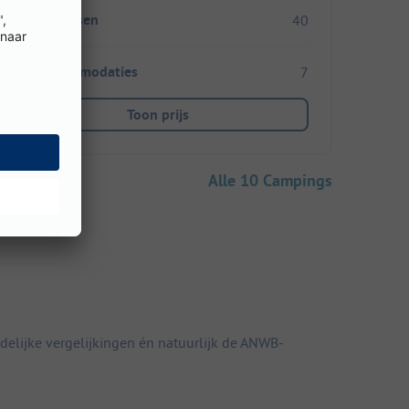
Staanplaatsen
40
Huuraccommodaties
7
Toon prijs
Alle 10 Campings
elijke vergelijkingen én natuurlijk de ANWB-