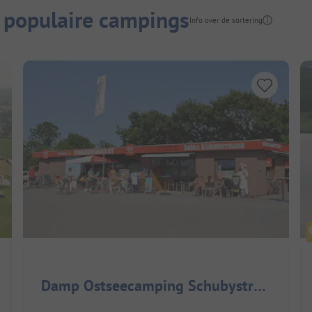
 populaire campings
Info over de sortering
Damp Ostseecamping Schubystrand