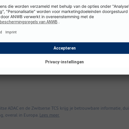
(11 Recensies)
Staanplaatsen
55
Toon prijs
 ADAC en de Zwitserse TCS krijg je betrouwbare informatie, duid
ng, overal in Europa.
Lees meer.