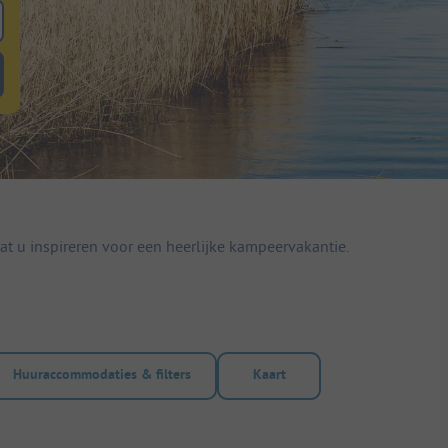
 zoeken naar staanplaatsen
lterknop huuraccommodaties om te zoeken naar huuraccommodaties
t u inspireren voor een heerlijke kampeervakantie.
Huuraccommodaties & filters
Kaart