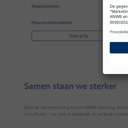
Staanplaatsen
145
Huuraccommodaties
4
Toon prijs
Samen staan we sterker
Door de samenwerking tussen ANWB Camping, de Duitse
classificatie – zo vind je makkelijk de perfecte campi