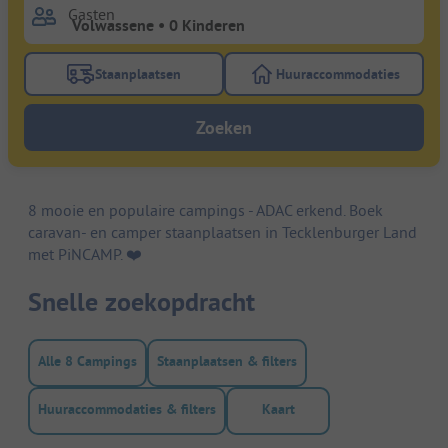
Gasten
Staanplaatsen
Huuraccommodaties
Gebruik de filterknop staanplaatsen om te zoeken na
Gebruik de filterk
Zoeken
8 mooie en populaire campings - ADAC erkend. Boek
caravan- en camper staanplaatsen in Tecklenburger Land
met PiNCAMP. ❤️️
Snelle zoekopdracht
Alle 8 Campings
Staanplaatsen & filters
Huuraccommodaties & filters
Kaart