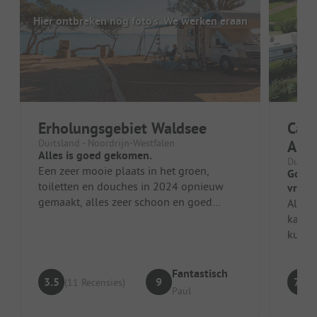
Hier ontbreken nog foto's. We werken eraan
Erholungsgebiet Waldsee
Camp
Duitsland - Noordrijn-Westfalen
Auss
Alles is goed gekomen.
Duitsl
Een zeer mooie plaats in het groen,
Goede
toiletten en douches in 2024 opnieuw
vrien
gemaakt, alles zeer schoon en goed
Alles
onderhouden. De plaats ligt aan een
kampe
klein...
kunstg
paar d
Fantastisch
3.5
9
7.7
(11 Recensies)
Paul