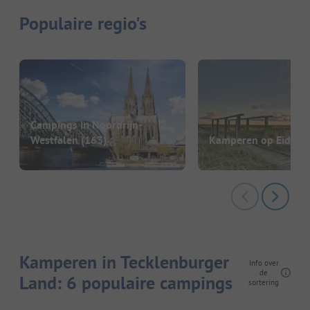
Populaire regio's
Campings in Noordrijn-
Westfalen
(163)
Kamperen op Eiderst
Kamperen in Tecklenburger
Info over
de
Land: 6 populaire campings
sortering