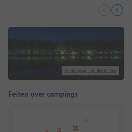
Erholungsanlage Hertha-See
Feiten over campings