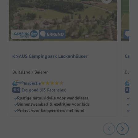
KNAUS Campingpark Lackenhäuser
Campi
Duitsland / Beieren
Duitsl
Inspectie
I
Erg goed
(
83
Recensies
)
E
8.4
8.3
Rustige natuuridylle voor wandelaars
Dich
Binnenzwembad & ezelritjes voor kids
Kind
Perfect voor kampeerders met hond
Rest