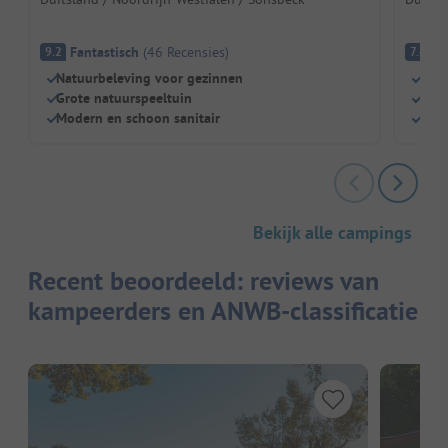
Fantastisch
(
46
Recensies
)
G
9.2
7.6
Natuurbeleving voor gezinnen
Priv
Grote natuurspeeltuin
Grot
Modern en schoon sanitair
Perf
Bekijk alle campings
Recent beoordeeld: reviews van
kampeerders en ANWB-classificatie