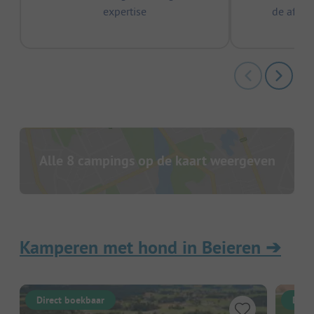
expertise
de afge
Alle 8 campings op de kaart weergeven
Kamperen met hond in Beieren
➔
Direct boekbaar
Dire