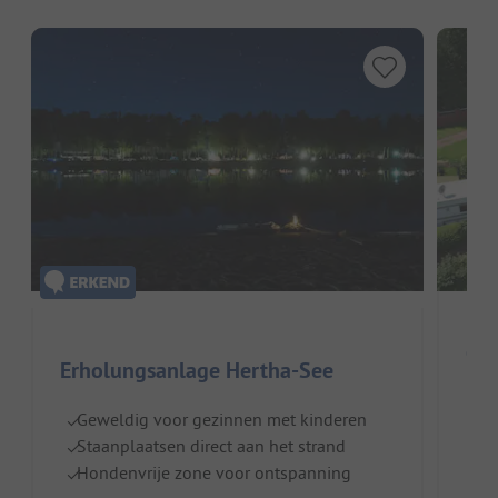
Erholungsanlage Hertha-See
Duit
Geweldig voor gezinnen met kinderen
To
Staanplaatsen direct aan het strand
F
Hondenvrije zone voor ontspanning
wa