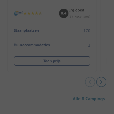
G
Erg goed
8.4
(29 Recensies)
Staanplaatsen
170
Sta
Huuraccommodaties
2
Huu
Toon prijs
Alle 8 Campings