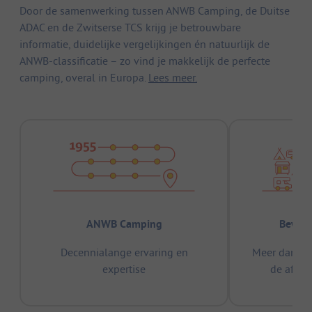
Door de samenwerking tussen ANWB Camping, de Duitse
ADAC en de Zwitserse TCS krijg je betrouwbare
informatie, duidelijke vergelijkingen én natuurlijk de
ANWB-classificatie – zo vind je makkelijk de perfecte
camping, overal in Europa.
Lees meer.
ANWB Camping
Bewez
Decennialange ervaring en
Meer dan 15
expertise
de afge