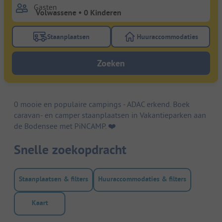
Gasten
Staanplaatsen
Huuraccommodaties
Gebruik de filterknop staanplaatsen om te zoeken na
Gebruik de filterk
Zoeken
0 mooie en populaire campings - ADAC erkend. Boek
caravan- en camper staanplaatsen in Vakantieparken aan
de Bodensee met PiNCAMP. ❤️️
Snelle zoekopdracht
Staanplaatsen & filters
Huuraccommodaties & filters
Kaart