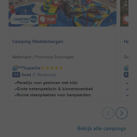
Camping Wedderbergen
Havel
Nederland / Provincie Groningen
Duitsl
Inspectie
I
Goed
(
7
Recensies
)
E
7.3
8.4
Paradijs voor gezinnen met kids
Aan 
Grote waterspeeltuin & binnenzwembad
Idea
Ruime staanplaatsen voor kampeerders
Kli
Bekijk alle campings