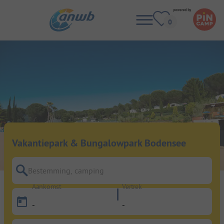
Vakantiepark & Bungalowpark Bodensee
Bestemming, camping
Aankomst
Vertrek
-
-