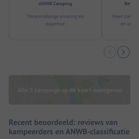
ANWB Camping
Bewez
Decennialange ervaring en
Meer dan 15
expertise
de afge
Alle 3 campings op de kaart weergeven
Recent beoordeeld: reviews van
kampeerders en ANWB-classificatie