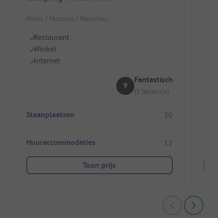
Cam
Polen / Mazovia / Warschau
Pole
Restaurant
Winkel
C
Internet
Di
V
Fantastisch
9
(1 Recensie)
Staanplaatsen
30
Huuraccommodaties
12
Toon prijs