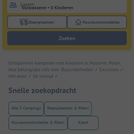
Gasten
Staanplaatsen
Huuraccommodaties
Gebruik de filterknop staanplaatsen om te zoeken na
Gebruik de filterk
Zoeken
Ontspannen kamperen met kinderen in Mazovië, Polen.
Alle belangrijke info hier: Bijzonderheden ✓ Excursies ✓
Het weer ✓ De reistijd ✓
Snelle zoekopdracht
Alle 3 Campings
Staanplaatsen & filters
Huuraccommodaties & filters
Kaart