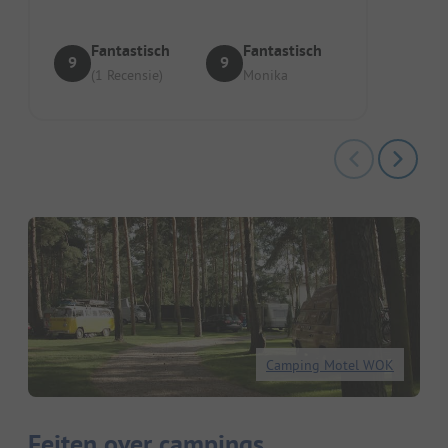
Fantastisch
Fantastisch
9
9
(1 Recensie)
Monika
Camping Motel WOK
Feiten over campings