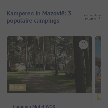
Kamperen in Mazovië: 3
Info over de
populaire campings
sortering
Hier
Camping Motel WOK