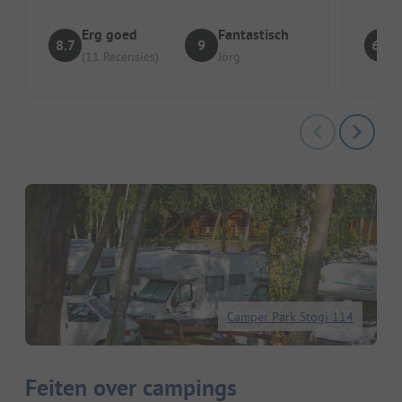
Erg goed
Fantastisch
8.7
9
6.5
(11 Recensies)
Jörg
Camper Park Stogi 114
Feiten over campings