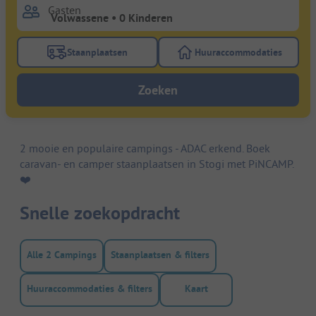
Gasten
Staanplaatsen
Huuraccommodaties
Gebruik de filterknop staanplaatsen om te zoeken na
Gebruik de filterk
Zoeken
2 mooie en populaire campings - ADAC erkend. Boek
caravan- en camper staanplaatsen in Stogi met PiNCAMP.
❤️️
Snelle zoekopdracht
Alle 2 Campings
Staanplaatsen & filters
Huuraccommodaties & filters
Kaart