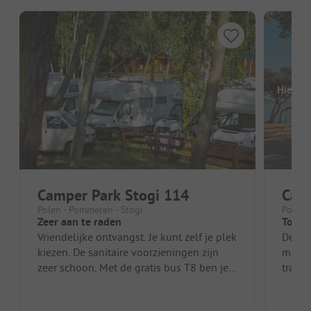
Hier o
Camper Park Stogi 114
Camp
Polen - Pommeren - Stogi
Polen 
Zeer aan te raden
Top lo
Vriendelijke ontvangst. Je kunt zelf je plek
De loc
kiezen. De sanitaire voorzieningen zijn
minut
zeer schoon. Met de gratis bus T8 ben je
tramha
in 30 minuten in de bin...
betaa