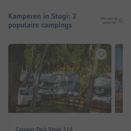
Kamperen in Stogi: 2
Info over de
populaire campings
sortering
Hier
Camper Park Stogi 114
Cam