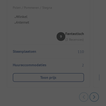
Pole
Polen / Pommeren / Stegna
Id
Winkel
O
Internet
M
Fantastisch
9
(2 Recensies)
Staanplaatsen
110
Sta
Huuraccommodaties
2
Huu
Toon prijs