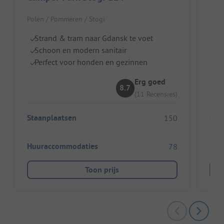
Polen / Pommeren / Stogi
Pole
Strand & tram naar Gdansk te voet
S
Schoon en modern sanitair
K
Perfect voor honden en gezinnen
Id
Erg goed
8.7
(11 Recensies)
Staanplaatsen
Sta
150
Huuraccommodaties
Huu
78
Toon prijs