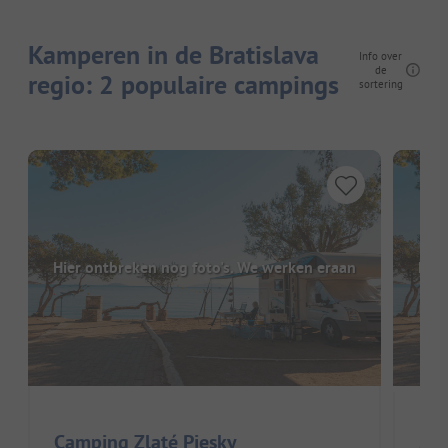
Kamperen in de Bratislava
Info over
de
regio: 2 populaire campings
sortering
Hier ontbreken nog foto's. We werken eraan
Hier
Camping Zlaté Piesky
Cam