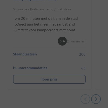
Slowakije / Bratislava regio / Bratislava
Slow
In 20 minuten met de tram in de stad
K
Direct aan het meer met zandstrand
Br
Perfect voor kampeerders met hond
H
5.4
(5 Recensies)
Sta
Staanplaatsen
200
Huu
Huuraccommodaties
66
Toon prijs