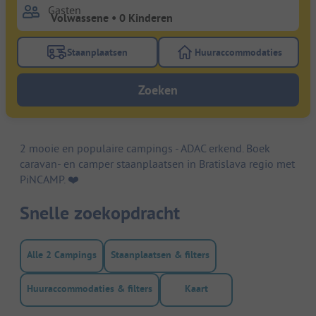
Gasten
Staanplaatsen
Huuraccommodaties
Gebruik de filterknop staanplaatsen om te zoeken na
Gebruik de filterk
Zoeken
2 mooie en populaire campings - ADAC erkend. Boek
caravan- en camper staanplaatsen in Bratislava regio met
PiNCAMP. ❤️️
Snelle zoekopdracht
Alle 2 Campings
Staanplaatsen & filters
Huuraccommodaties & filters
Kaart