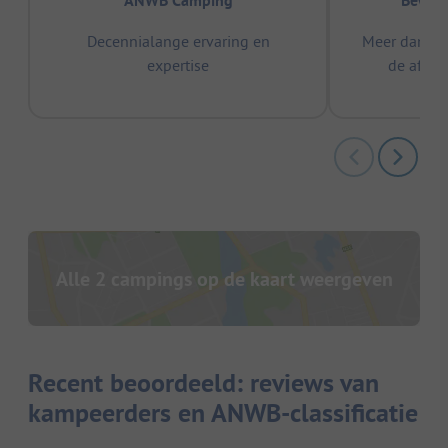
ANWB Camping
Bewez
Decennialange ervaring en
Meer dan 15
expertise
de afge
Alle 2 campings op de kaart weergeven
Recent beoordeeld: reviews van
kampeerders en ANWB-classificatie