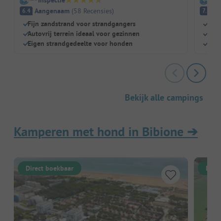
Inspectie
I
Aangenaam
(
58
Recensies
)
G
6.4
7.5
Fijn zandstrand voor strandgangers
Scha
Autovrij terrein ideaal voor gezinnen
Idea
Eigen strandgedeelte voor honden
Mode
Bekijk alle campings
Kamperen met hond in Bibione
➔
Direct boekbaar
Dire