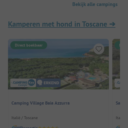
Bekijk alle campings
Kamperen met hond in Toscane
➔
Direct boekbaar
Dire
Camping Village Baia Azzurra
Sanda
Italië / Toscane
Italië 