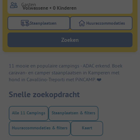
Gasten
Staanplaatsen
Huuraccommodaties
Gebruik de filterknop staanplaatsen om te zoeken na
Gebruik de filterk
Zoeken
11 mooie en populaire campings - ADAC erkend. Boek
caravan- en camper staanplaatsen in Kamperen met
hond in Cavallino-Treporti met PiNCAMP. ❤️️
Snelle zoekopdracht
Alle 11 Campings
Staanplaatsen & filters
Huuraccommodaties & filters
Kaart