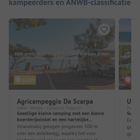
kampeerders en ANWB-classificatie
Hier ontbreken nog foto's. We werken eraan
Agricampeggio Da Scarpa
Unio
Italië - Veneto - Cavallino-Treporti
Italië 
Gezellige kleine camping met een kleine
Super
boerderijwinkel en een hartelijke
Een s
eigenaarsfamilie
Strandnabij gelegen (ongeveer 500 m
gewel
over een asfaltweg), waarbij het voor
gewel