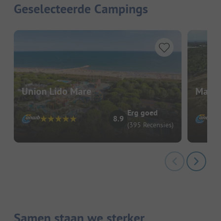
Geselecteerde Campings
Union Lido Mare
Marin
Erg goed
8.9
(395 Recensies)
Samen staan we sterker