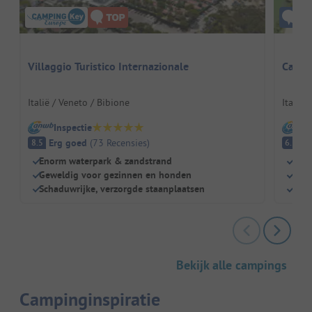
Villaggio Turistico Internazionale
Campi
Italië / Veneto / Bibione
Italië 
Inspectie
I
Erg goed
(
73
Recensies
)
A
8.5
6.5
Enorm waterpark & zandstrand
Droo
Geweldig voor gezinnen en honden
Perf
Schaduwrijke, verzorgde staanplaatsen
Gewe
Bekijk alle campings
Campinginspiratie