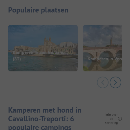
Populaire plaatsen
Kamperen in San Giuliano
(83)
Kamperen in Verona
Kamperen met hond in
Info over
Cavallino-Treporti: 6
de
sortering
populaire campings