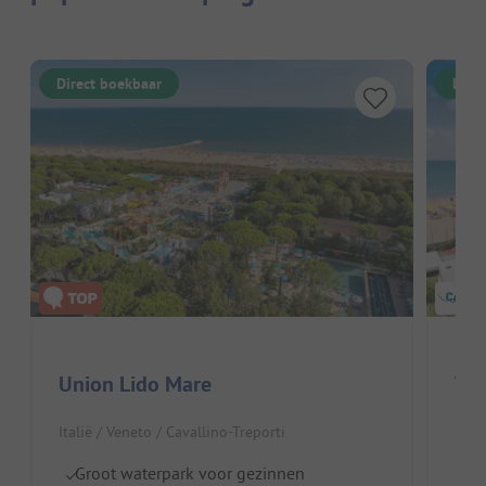
Direct boekbaar
Dire
Union Lido Mare
Vel
Italië / Veneto / Cavallino-Treporti
Itali
Groot waterpark voor gezinnen
Di