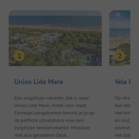
Union Lido Mare
Vela Bl
Een zorgeloze vakantie, dat is waar
Op deze ge
Union Lido Mare; Hotel voor staat.
kan iedere
Eenmaal aangekomen bevind je je op
Het entert
de perfecte uitvalsbasis voor een
en oud met 
zorgeloze familievakantie. Minidorp
workshops e
met alle gemakken Deze...
een babywas