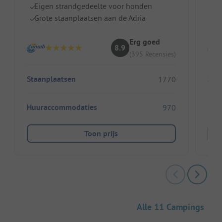
Eigen strandgedeelte voor honden
Z
Grote staanplaatsen aan de Adria
H
Erg goed
8.9
(395 Recensies)
Staanplaatsen
Sta
1770
Huuraccommodaties
Huu
970
Toon prijs
Alle 11 Campings