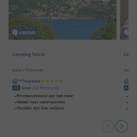
Camping Solcio
Campi
Italië / Piemonte
Italië
Inspectie
I
Goed
(
16
Recensies
)
E
7.1
8.4
Privézandstrand aan het meer
Dire
Ideaal voor watersporters
Perf
Honden zijn hier welkom
Cann