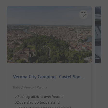
Verona City Camping - Castel San Pietro
Cam
Italië / Veneto / Verona
Ital
Prachtig uitzicht over Verona
Id
Oude stad op loopafstand
B
Kleine staanplaatsen voor busjes
M