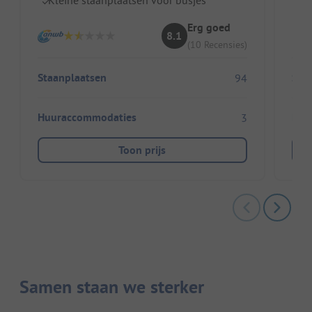
Erg goed
8.1
(10 Recensies)
Staanplaatsen
Sta
94
Huuraccommodaties
Huu
3
Toon prijs
Samen staan we sterker