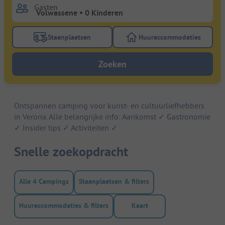
Gasten
Staanplaatsen
Huuraccommodaties
Gebruik de filterknop staanplaatsen om te zoeken na
Gebruik de filterk
Zoeken
Ontspannen camping voor kunst- en cultuurliefhebbers
in Verona. Alle belangrijke info: Aankomst ✓ Gastronomie
✓ Insider tips ✓ Activiteiten ✓
Snelle zoekopdracht
Alle 4 Campings
Staanplaatsen & filters
Huuraccommodaties & filters
Kaart