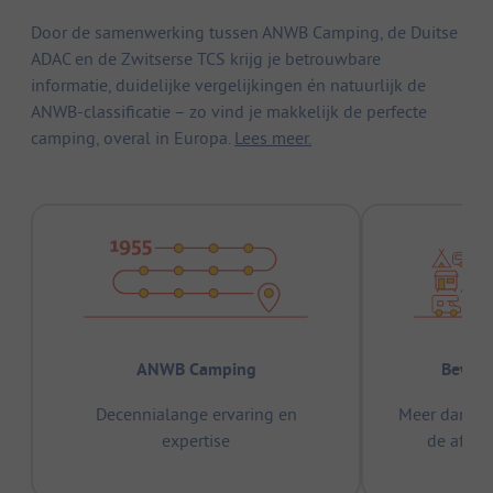
Door de samenwerking tussen ANWB Camping, de Duitse
ADAC en de Zwitserse TCS krijg je betrouwbare
informatie, duidelijke vergelijkingen én natuurlijk de
ANWB-classificatie – zo vind je makkelijk de perfecte
camping, overal in Europa.
Lees meer.
ANWB Camping
Bewez
Decennialange ervaring en
Meer dan 15
expertise
de afge