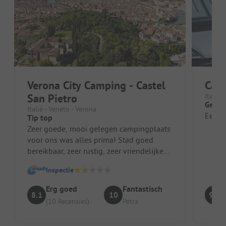
Verona City Camping - Castel
Camp
San Pietro
Italië 
Gewel
Italië - Veneto - Verona
Een su
Tip top
Zeer goede, mooi gelegen campingplaats
voor ons was alles prima! Stad goed
bereikbaar, zeer rustig, zeer vriendelijke
medewerkers schone sanitaire vo...
Inspectie
Erg goed
Fantastisch
8.1
10
9.1
(10 Recensies)
Petra