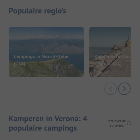
Populaire regio's
Campings in Noord-Italië
Kamperen in Cavalli
(711)
Treporti
(31)
Kamperen in Verona: 4
Info over de
populaire campings
sortering