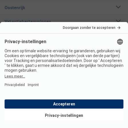
Oostenrijk
Vakantiebestemmingen
Boekbare campings
Een stacaravan huren
Over ANWB Camping
Volg ons
ANWB Camping App