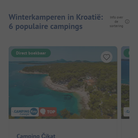
Winterkamperen in Kroatië:
Info over
de
6 populaire campings
sortering
Direct boekbaar
Dire
Camping Čikat
Ama