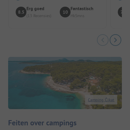
Erg goed
Fantastisch
8.5
10
7.4
(13 Recensies)
HkSmns
Camping Čikat
Feiten over campings