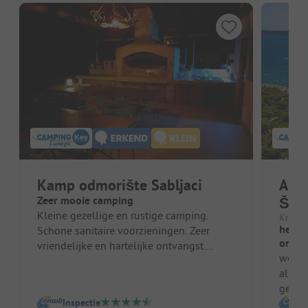
Kamp odmorište Sabljaci
Ama
Zeer mooie camping
Šibe
Kleine gezellige en rustige camping.
Kroati
heel 
Schone sanitaire voorzieningen. Zeer
ontsp
vriendelijke en hartelijke ontvangst.
we ha
Agility voor honden is aanwezig op de...
alles
geres
Inspectie