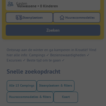
Gasten
Staanplaatsen
Huuraccommodaties
Gebruik de filterknop staanplaatsen om te zoeken na
Gebruik de filterk
Zoeken
Ontsnap aan de winter en ga kamperen in Kroatië! Vind
hier alle info: Campings ✓ Bezienswaardigheden ✓
Excursies ✓ Beste tijd om te gaan ✓
Snelle zoekopdracht
Alle 15 Campings
Staanplaatsen & filters
Huuraccommodaties & filters
Kaart