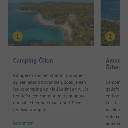
Camping Čikat
Amadria
Šibenik
Kamperen aan het strand in Kroatië,
op een eiland bovendien. Zoek je een
Camping Bea
leuke camping op Mali Lošinj en wil je
geliefd om 
het liefst een camping met aquapark,
en ligging 
dan zit je hier helemaal goed. Deze
kust.Campi
terrassencampin...
maakt deel 
hotelcomp
Lees meer
aquapa...