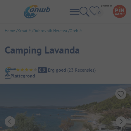
Home
Kroatië
Dubrovnik-Neretva
Orebić
Camping Lavanda
Camping overzicht
8.9
Erg goed
(
23
Recensies
)
Plattegrond