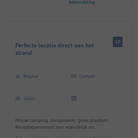
beoordeling
geweldige dag compleet, waarvan het grootste
deel werd doorgebracht op het nabijgelegen
strand. De sanitaire voorzieningen zijn
superschoon. We voelen ons hier erg op ons
gemak. Helaas kunnen we maar één nacht blijven.
10
Perfecte locatie direct aan het
strand
Regina
Camper
Gezin
Mooie camping. Aangename, grote plaatsen.
Receptiepersoneel zeer vriendelijk en
professioneel. Sanitair zeer goed onderhouden.