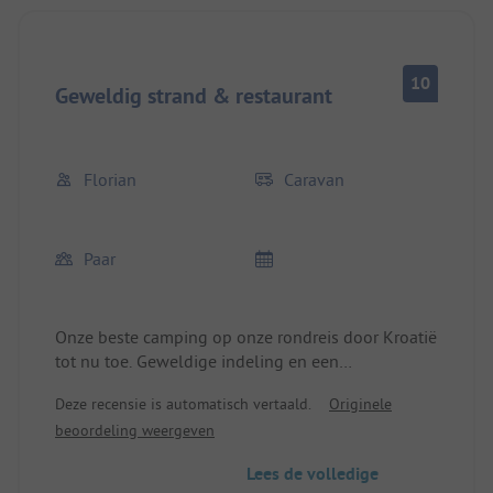
10
Geweldig strand & restaurant
Florian
Caravan
Paar
Onze beste camping op onze rondreis door Kroatië
tot nu toe. Geweldige indeling en een
adembenemend uitzicht op het fantastische,
Deze recensie is automatisch vertaald.
Originele
heldere water vanaf bijna elke kampeerplaats.
beoordeling weergeven
Uiterst vriendelijk personeel, zowel bij de receptie
als in het restaurant. En het eten smaakt er ook
Lees de volledige
geweldig. Live Kroatische muziek maakt een