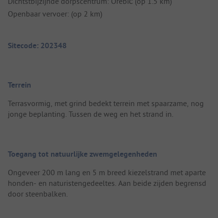
Dichtstbijzijnde dorpscentrum: Orebić (op 1.5 km)
Openbaar vervoer: (op 2 km)
Sitecode: 202348
Terrein
Terrasvormig, met grind bedekt terrein met spaarzame, nog
jonge beplanting. Tussen de weg en het strand in.
Toegang tot natuurlijke zwemgelegenheden
Ongeveer 200 m lang en 5 m breed kiezelstrand met aparte
honden- en naturistengedeeltes. Aan beide zijden begrensd
door steenbalken.