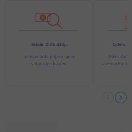
Helder & duidelijk
Cijfers s
Transparante prijzen, geen
Meer dan 5
verborgen kosten
overnachtingen
m