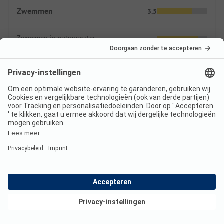
Zwemmen
3.5
Zwemmen in natuurwater
Zwembaden
Eten & drinken
3.0
Boodschappen
Eetgelegenheid
Prijzen
Bekijk deals