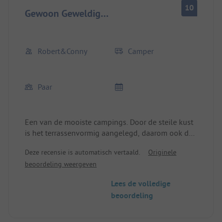
naar camping Lavanda.
10
Gewoon Geweldig…
Robert&Conny
Camper
Paar
Een van de mooiste campings. Door de steile kust
is het terrassenvormig aangelegd, daarom ook de
toegang tot het strand en het restaurant via
Deze recensie is automatisch vertaald.
Originele
trappen of steilere wegen. Zeer schone sanitaire
beoordeling weergeven
voorzieningen, met buiten douches en
afwasplaatsen binnen en buiten. Grote
Lees de volledige
standplaatsen, meestal vlak of met een lichte
beoordeling
helling. Prachtig uitzicht op zee. Alle
voorzieningsunits direct op de plek. Heel rustig,
omdat er weinig te beleven valt voor kinderen.