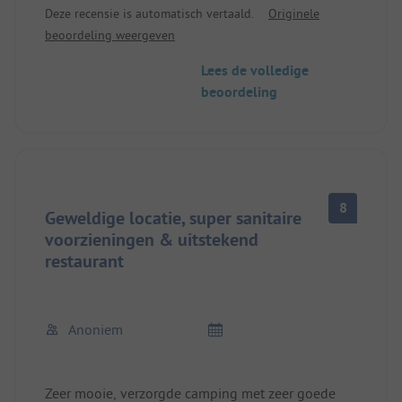
Deze recensie is automatisch vertaald.
Originele
gegeten. Er zijn excursiebestemmingen in de
beoordeling weergeven
directe omgeving. Mijn vrouw en ik hebben ons
zelfs in Loviste verloofd en daar in het restaurant
Lees de volledige
op geproost.
beoordeling
8
Geweldige locatie, super sanitaire
voorzieningen & uitstekend
restaurant
Anoniem
Zeer mooie, verzorgde camping met zeer goede