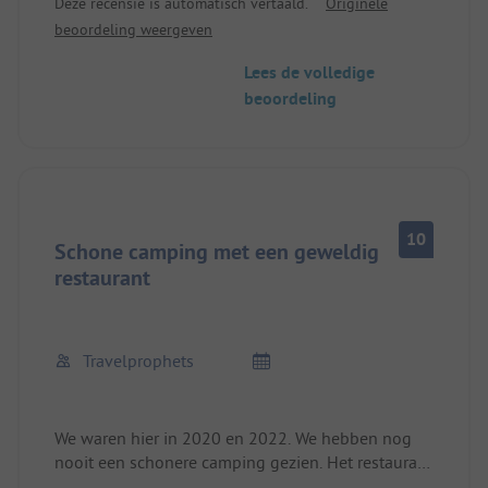
Deze recensie is automatisch vertaald.
Originele
Afvalscheiding voorbeeldig, wordt dagelijks
beoordeling weergeven
opgehaald en netjes weggewerkt in een muur.
Rieten parasols en ligbedden op het strand
Lees de volledige
worden gratis aangeboden. Het restaurant ter
beoordeling
plaatse is een echte aanrader. Wij voelden ons zeer
op ons gemak en komen graag terug.
10
Schone camping met een geweldig
restaurant
Travelprophets
We waren hier in 2020 en 2022. We hebben nog
nooit een schonere camping gezien. Het restaurant
is eerste klas. We hebben er bijna elke dag