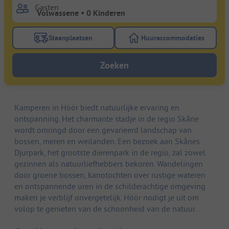
Gasten
Staanplaatsen
Huuraccommodaties
Gebruik de filterknop staanplaatsen om te zoeken na
Gebruik de filterk
Zoeken
Kamperen in Höör biedt natuurlijke ervaring en
ontspanning. Het charmante stadje in de regio Skåne
wordt omringd door een gevarieerd landschap van
bossen, meren en weilanden. Een bezoek aan Skånes
Djurpark, het grootste dierenpark in de regio, zal zowel
gezinnen als natuurliefhebbers bekoren. Wandelingen
door groene bossen, kanotochten over rustige wateren
en ontspannende uren in de schilderachtige omgeving
maken je verblijf onvergetelijk. Höör nodigt je uit om
volop te genieten van de schoonheid van de natuur.