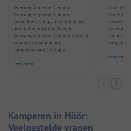
Swecamp Jägersbo Camping
Ringsjöstr
Swecamp Jägersbo Camping
Hotell Rin
verwelkomt zijn gasten het hele jaar
verwelkomt
door in het prachtige Zweden.
prachtige z
Swecamp Jägersbo Camping is ideaal
aan het Ri
voor een ontspannende
jong en oud
kampeervakantie en ligt a...
Lees meer
Lees meer
Kamperen in Höör:
Veelgestelde vragen