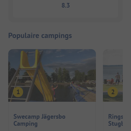
8.3
Populaire campings
Swecamp Jägersbo
Ringsjö
Camping
Stugby 