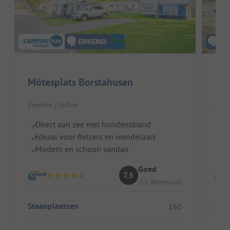
Mötesplats Borstahusen
Fir
Zweden / Skåne
Zwed
Direct aan zee met hondenstrand
I
Ideaal voor fietsers en wandelaars
Pe
Modern en schoon sanitair
W
Goed
7.5
(11 Recensies)
Staanplaatsen
Sta
160