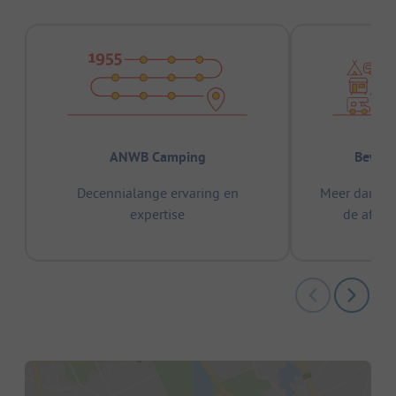
ANWB Camping
Bewez
Decennialange ervaring en
Meer dan 15
expertise
de afge