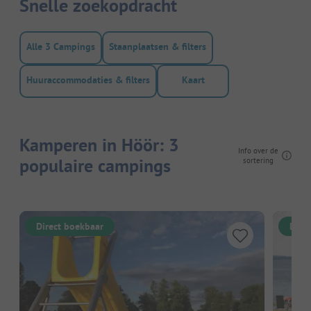
Snelle zoekopdracht
Alle 3 Campings
Staanplaatsen & filters
Huuraccommodaties & filters
Kaart
Kamperen in Höör: 3
Info over de
populaire campings
sortering
Direct boekbaar
Dire