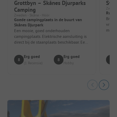
Grottbyn – Skånes Djurparks
Swe
Camping
Zweden
Rusti
Zweden - Skåne - Höör
Bracht
Goede campingplaats in de buurt van
vriend
Skånes Djurpark
mooi g
Een mooie, goed onderhouden
zeer 
campingplaats. Elektrische aansluiting is
direct bij de staanplaats beschikbaar. Een
televisieontvangst met zelfopgesteld...
Erg goed
Erg goed
8
8
9
(1 Recensie)
Hobby