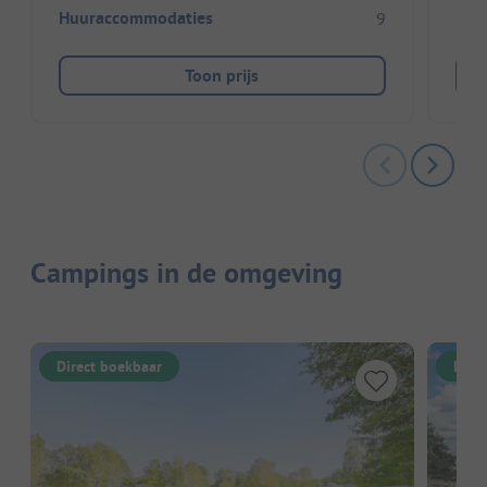
Huuraccommodaties
Huu
9
Toon prijs
Campings in de omgeving
Direct boekbaar
Dire