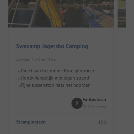
Swecamp Jägersbo Camping
Zweden / Skåne / Höör
Zwed
Direct aan het mooie Ringsjön-meer
Di
Hondvriendelijk met eigen strand
I
Fijne tussenstop naar het noorden
E
Fantastisch
9
(3 Recensies)
Staanplaatsen
Sta
150