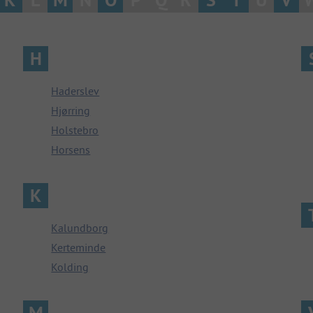
H
Haderslev
Hjørring
Holstebro
Horsens
K
Kalundborg
Kerteminde
Kolding
M