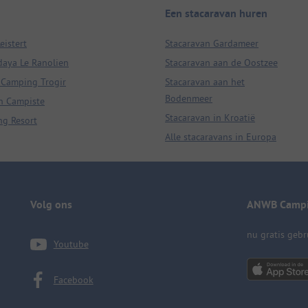
Een stacaravan huren
eistert
Stacaravan Gardameer
aya Le Ranolien
Stacaravan aan de Oostzee
 Camping Trogir
Stacaravan aan het
Bodenmeer
n Campiste
Stacaravan in Kroatië
ng Resort
Alle stacaravans in Europa
Volg ons
ANWB Campi
nu gratis geb
Youtube
Facebook