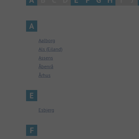
A
Aalborg
Als (Eiland)
Assens
Åbenrå
Århus
E
Esbjerg
F