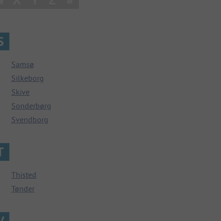
S
Samsø
Silkeborg
Skive
Sonderbørg
Svendborg
T
Thisted
Tønder
V