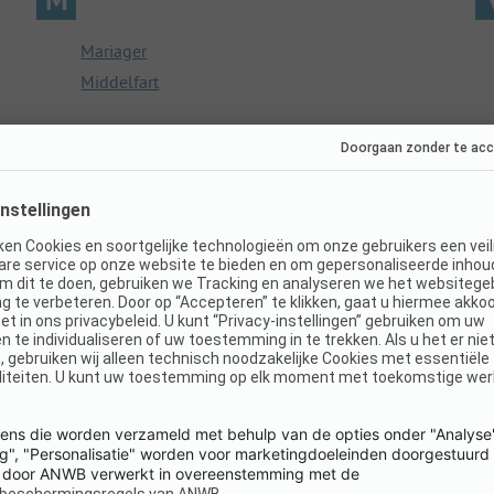
Mariager
Middelfart
O
Odense