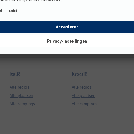
Italië
Kroatië
Alle regio's
Alle regio's
Alle plaatsen
Alle plaatsen
Alle campings
Alle campings