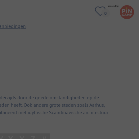
anbiedingen
nderzijds door de goede omstandigheden op de
den heeft. Ook andere grote steden zoals Aarhus,
ineerd met idyllische Scandinavische architectuur
W
X
Y
Z
#