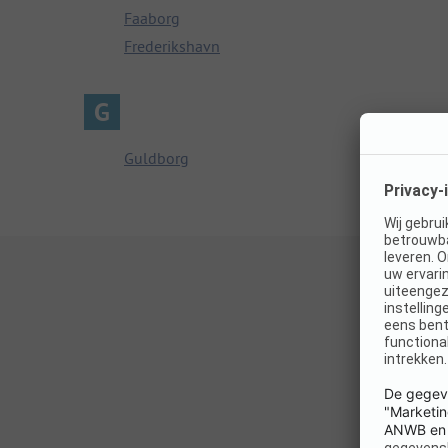
Faaborg
Frederikshavn
G
Guldborg