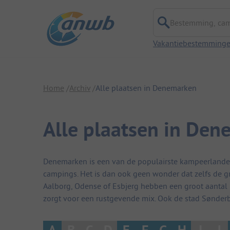
Bestemming, campi
Vakantiebestemming
Home
Archiv
Alle plaatsen in Denemarken
Alle plaatsen in De
Denemarken is een van de populairste kampeerlande
campings. Het is dan ook geen wonder dat zelfs de 
Aalborg, Odense of Esbjerg hebben een groot aantal 
zorgt voor een rustgevende mix. Ook de stad Sønderbor
A
B
C
D
E
F
G
H
I
J