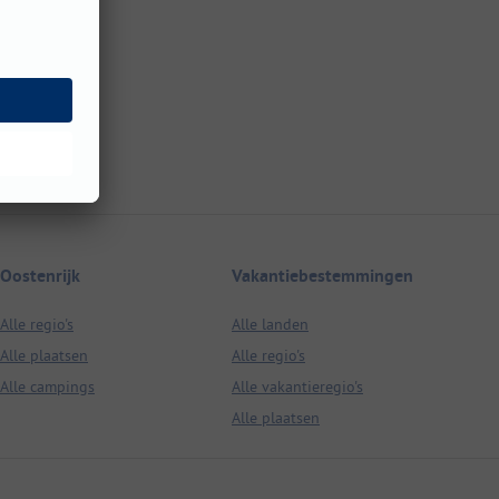
Oostenrijk
Vakantiebestemmingen
Alle regio's
Alle landen
Alle plaatsen
Alle regio's
Alle campings
Alle vakantieregio's
Alle plaatsen