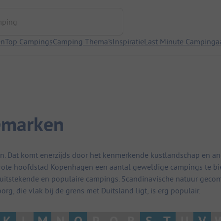
ng
en
Top Campings
Camping Thema's
Inspiratie
Last Minute Campinga
nemarken
n. Dat komt enerzijds door het kenmerkende kustlandschap en a
grote hoofdstad Kopenhagen een aantal geweldige campings te bie
uitstekende en populaire campings. Scandinavische natuur gecomb
g, die vlak bij de grens met Duitsland ligt, is erg populair.
K
L
M
N
O
P
Q
R
S
T
U
V