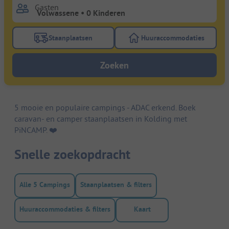
Gasten
Staanplaatsen
Huuraccommodaties
Gebruik de filterknop staanplaatsen om te zoeken na
Gebruik de filterk
Zoeken
5 mooie en populaire campings - ADAC erkend. Boek
caravan- en camper staanplaatsen in Kolding met
PiNCAMP. ❤️️
Snelle zoekopdracht
Alle 5 Campings
Staanplaatsen & filters
Huuraccommodaties & filters
Kaart