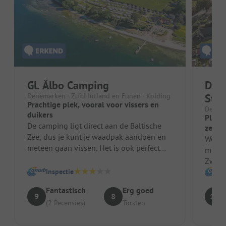
Gl. Ålbo Camping
DCU
Denemarken - Zuid-Jutland en Funen - Kolding
Stra
Prachtige plek, vooral voor vissers en
Denema
duikers
Plaat
De camping ligt direct aan de Baltische
zeeluc
Zee, dus je kunt je waadpak aandoen en
We he
meteen gaan vissen. Het is ook perfect
met o
voor duikers. De eigenaar spree...
Zwede
Inspectie
de te
voorna
Fantastisch
Erg goed
9
8
10
(2 Recensies)
Torsten