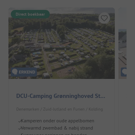
Direct boekbaar
DCU-Camping Grønninghoved Strand
Ste
Denemarken / Zuid-Jutland en Funen / Kolding
Dene
Kamperen onder oude appelbomen
Ui
Verwarmd zwembad & nabij strand
Z
Super voor gezinnen en honden
P