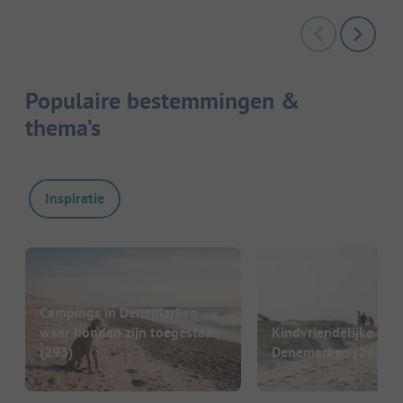
Populaire bestemmingen &
thema’s
Inspiratie
Campings in Denemarken
waar honden zijn toegestaan
Kindvriendelijke cam
(293)
Denemarken
(246)