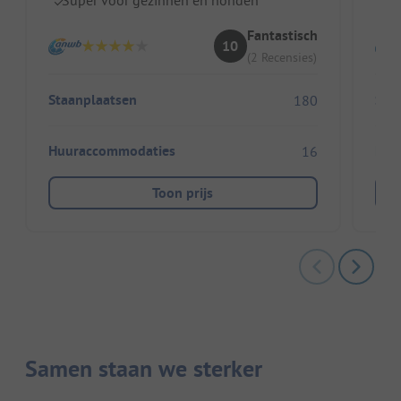
Fantastisch
10
(2 Recensies)
Staanplaatsen
Sta
180
Huuraccommodaties
Huu
16
Toon prijs
Samen staan we sterker