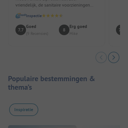
Zeer v
vriendelijk, de sanitaire voorzieningen
waren altijd goed; zwembad voor onze
Inspectie
kle...
Goed
Erg goed
7.7
8
7.7
(9 Recensies)
Mike
Populaire bestemmingen &
thema’s
Inspiratie