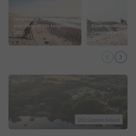
Campings in Denemarken
waar honden zijn toegestaan
Kindvriendelijke cam
(293)
Denemarken
(245)
DCU-Camping Kollund