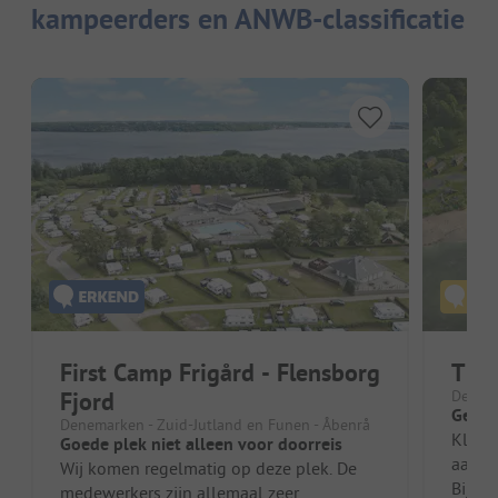
kampeerders en ANWB-classificatie
First Camp Frigård - Flensborg
Tiny
Fjord
Denema
Gewel
Denemarken - Zuid-Jutland en Funen - Åbenrå
Kleine
Goede plek niet alleen voor doorreis
aan he
Wij komen regelmatig op deze plek. De
Bijna 
medewerkers zijn allemaal zeer