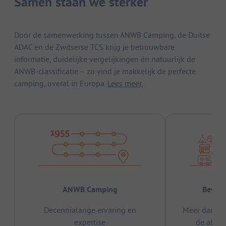
Samen staan we sterker
Door de samenwerking tussen ANWB Camping, de Duitse
ADAC en de Zwitserse TCS krijg je betrouwbare
informatie, duidelijke vergelijkingen én natuurlijk de
ANWB-classificatie – zo vind je makkelijk de perfecte
camping, overal in Europa.
Lees meer.
ANWB Camping
Bewez
Decennialange ervaring en
Meer dan 15
expertise
de afge