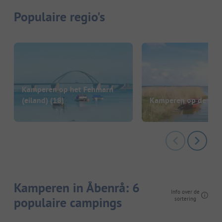
Populaire regio's
Kamperen op het Fehmarn
(eiland)
(18)
Kamperen op de Dar
Kamperen in Åbenrå: 6
Info over de
populaire campings
sortering