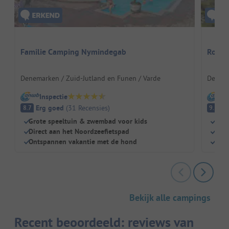
Familie Camping Nymindegab
Ronæs
Denemarken / Zuid-Jutland en Funen / Varde
Denema
Inspectie
I
Erg goed
(
31
Recensies
)
Fa
8.7
9.5
Grote speeltuin & zwembad voor kids
Dire
Direct aan het Noordzeefietspad
Idea
Ontspannen vakantie met de hond
Mode
Bekijk alle campings
Recent beoordeeld: reviews van