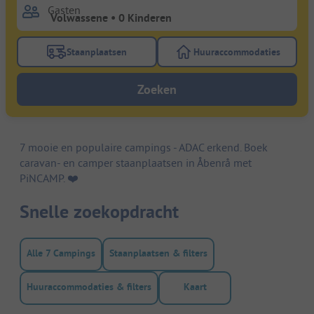
Gasten
Staanplaatsen
Huuraccommodaties
Gebruik de filterknop staanplaatsen om te zoeken na
Gebruik de filterk
Zoeken
7 mooie en populaire campings - ADAC erkend. Boek
caravan- en camper staanplaatsen in Åbenrå met
PiNCAMP. ❤️️
Snelle zoekopdracht
Alle 7 Campings
Staanplaatsen & filters
Huuraccommodaties & filters
Kaart