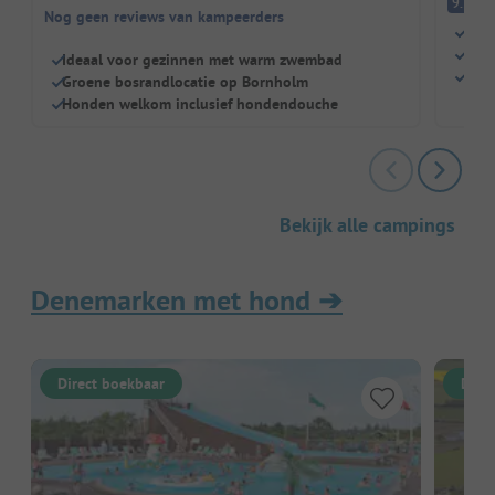
Fa
9.5
Nog geen reviews van kampeerders
Dich
Zwe
Ideaal voor gezinnen met warm zwembad
Hon
Groene bosrandlocatie op Bornholm
Honden welkom inclusief hondendouche
Bekijk alle campings
Denemarken met hond
➔
Direct boekbaar
Dire