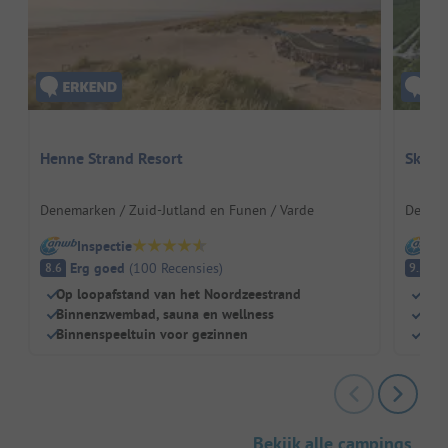
Henne Strand Resort
Skage
Denemarken / Zuid-Jutland en Funen / Varde
Denema
Inspectie
I
Erg goed
(
100
Recensies
)
Fa
8.6
9.2
Op loopafstand van het Noordzeestrand
Dire
Binnenzwembad, sauna en wellness
Drie
Binnenspeeltuin voor gezinnen
Groe
Bekijk alle campings