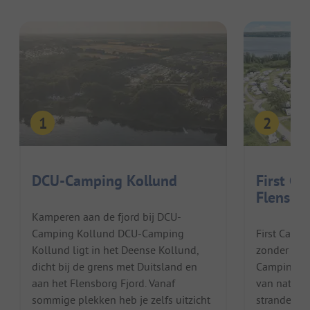
DCU-Camping Kollund
First Ca
Flensbo
Kamperen aan de fjord bij DCU-
Camping Kollund DCU-Camping
First Camp
Kollund ligt in het Deense Kollund,
zonder gren
dicht bij de grens met Duitsland en
Camping lig
aan het Flensborg Fjord. Vanaf
van natuurl
sommige plekken heb je zelfs uitzicht
stranden e