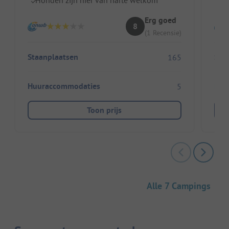
Erg goed
8
(1 Recensie)
Staanplaatsen
Sta
165
Huuraccommodaties
Huu
5
Toon prijs
Alle 7 Campings