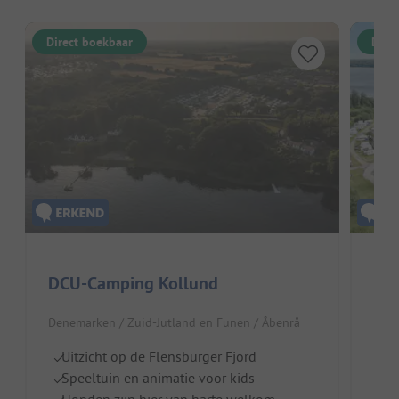
Direct boekbaar
Dire
DCU-Camping Kollund
Denemarken / Zuid-Jutland en Funen / Åbenrå
Dene
Uitzicht op de Flensburger Fjord
I
Speeltuin en animatie voor kids
Z
Honden zijn hier van harte welkom
Na