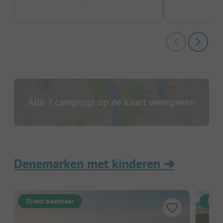
Alle 7 campings op de kaart weergeven
Denemarken met kinderen
➔
Direct boekbaar
Dire