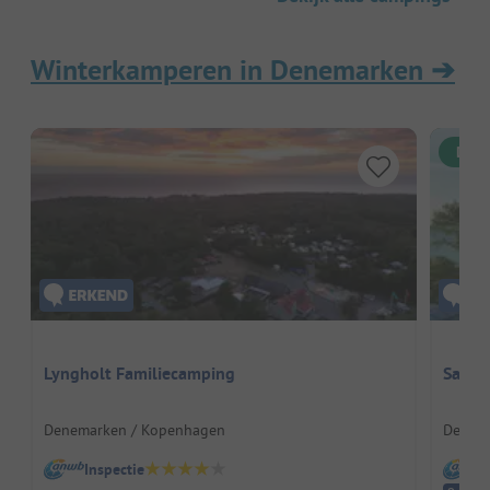
Winterkamperen in Denemarken
➔
Dire
Lyngholt Familiecamping
Sanne
Denemarken / Kopenhagen
Denem
Inspectie
I