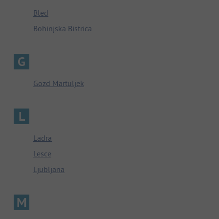
Bled
Bohinjska Bistrica
G
Gozd Martuljek
L
Ladra
Lesce
Ljubljana
M