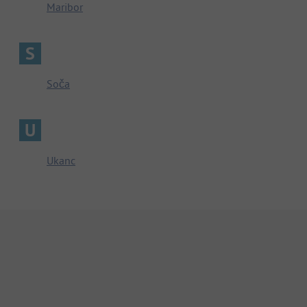
Maribor
S
Soča
U
Ukanc