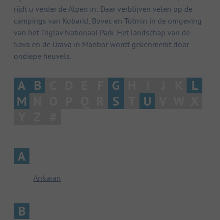
rijdt u verder de Alpen in: Daar verblijven velen op de
campings van Kobarid, Bovec en Tolmin in de omgeving
van het Triglav Nationaal Park. Het landschap van de
Sava en de Drava in Maribor wordt gekenmerkt door
ondiepe heuvels.
A
B
C
D
E
F
G
H
I
J
K
L
M
N
O
P
Q
R
S
T
U
V
W
X
Y
Z
#
A
Ankaran
B