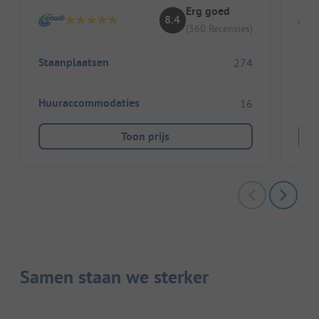
Erg goed
8.4
(360 Recensies)
Staanplaatsen
Sta
274
Huuraccommodaties
Huu
16
Toon prijs
Samen staan we sterker