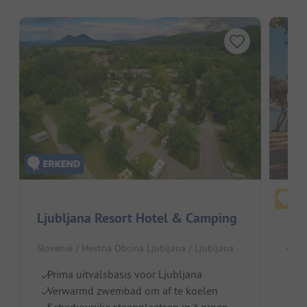
Hier
Ljubljana Resort Hotel & Camping
Slovenië / Mestna Obcina Ljubljana / Ljubljana
V P
Prima uitvalsbasis voor Ljubljana
Slov
Verwarmd zwembad om af te koelen
Schaduwrijke staanplaatsen in 't groen