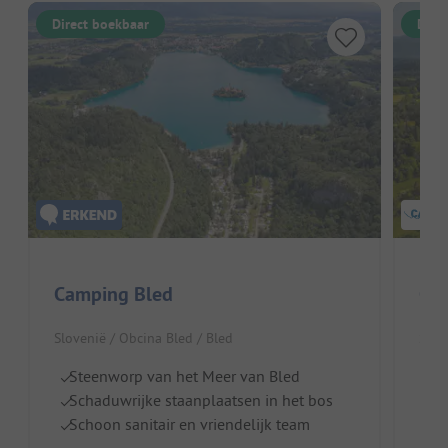
Direct boekbaar
Dire
Camping Bled
Ca
Slovenië / Obcina Bled / Bled
Slov
Steenworp van het Meer van Bled
Na
Schaduwrijke staanplaatsen in het bos
Pe
Schoon sanitair en vriendelijk team
S