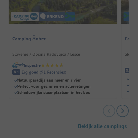
Camping Šobec
Campi
Slovenië / Obcina Radovljica / Lesce
Sloven
Inspectie
E
8.8
Erg goed
(
91
Recensies
)
8.1
Natu
Natuurparadijs aan meer en rivier
Perf
Perfect voor gezinnen en actievelingen
Eige
Schaduwrijke staanplaatsen in het bos
Bekijk alle campings