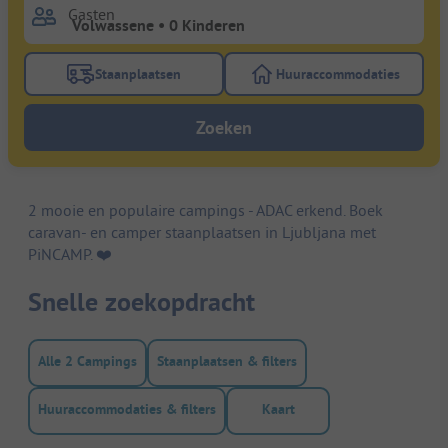
Gasten
Staanplaatsen
Huuraccommodaties
Gebruik de filterknop staanplaatsen om te zoeken na
Gebruik de filterk
Zoeken
2 mooie en populaire campings - ADAC erkend. Boek
caravan- en camper staanplaatsen in Ljubljana met
PiNCAMP. ❤️️
Snelle zoekopdracht
Alle 2 Campings
Staanplaatsen & filters
Huuraccommodaties & filters
Kaart