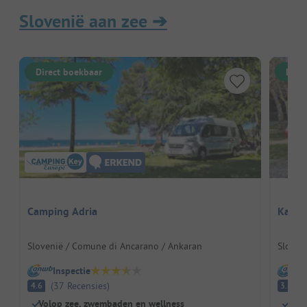
Slovenië aan zee
➔
Direct boekbaar
Dire
Camping Adria
Kamp 
Slovenië / Comune di Ancarano / Ankaran
Sloven
Inspectie
I
(
37
Recensies
)
(
4.6
3.8
Volop zee, zwembaden en wellness
Dire