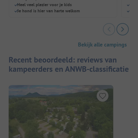
Heel veel plezier voor je kids
Idea
Je hond is hier van harte welkom
's N
Bekijk alle campings
Recent beoordeeld: reviews van
kampeerders en ANWB-classificatie