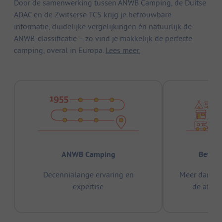
Door de samenwerking tussen ANWB Camping, de Duitse
ADAC en de Zwitserse TCS krijg je betrouwbare
informatie, duidelijke vergelijkingen én natuurlijk de
ANWB-classificatie – zo vind je makkelijk de perfecte
camping, overal in Europa.
Lees meer.
ANWB Camping
Bewez
Decennialange ervaring en
Meer dan 15
expertise
de afge