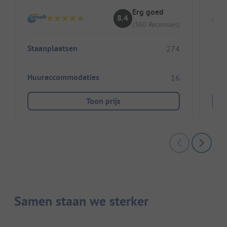
Erg goed
8.4
(360 Recensies)
Staanplaatsen
Sta
274
Huuraccommodaties
Huu
16
Toon prijs
Samen staan we sterker