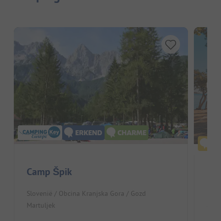
Hier
Camp Špik
Nat
Slovenië / Obcina Kranjska Gora / Gozd
Slov
Martuljek