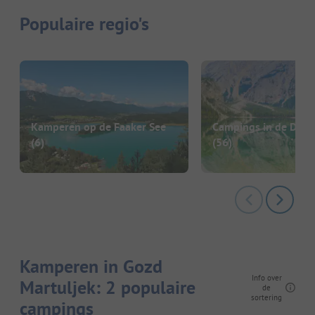
Populaire regio's
Kamperen op de Faaker See
Campings in de Dolo
(6)
(56)
Kamperen in Gozd
Info over
Martuljek: 2 populaire
de
sortering
campings