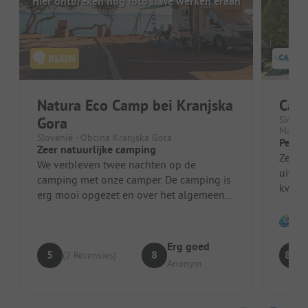
Hier ontbreken nog foto's. We werken eraan
Natura Eco Camp bei Kranjska
Cam
Gora
Sloven
Martul
Slovenië - Obcina Kranjska Gora
Perfe
Zeer natuurlijke camping
Zeer 
We verbleven twee nachten op de
uitsta
camping met onze camper. De camping is
kwali
erg mooi opgezet en over het algemeen
ieder
schoon. Helaas ontbreken er veel
voorzie...
Erg goed
5
8
8.8
(2 Recensies)
Anonym