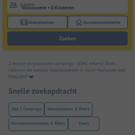
Gasten
Staanplaatsen
Huuraccommodaties
Gebruik de filterknop staanplaatsen om te zoeken na
Gebruik de filterk
Zoeken
2 mooie en populaire campings - ADAC erkend. Boek
caravan- en camper staanplaatsen in Gozd Martuljek met
PiNCAMP. ❤️️
Snelle zoekopdracht
Alle 2 Campings
Staanplaatsen & filters
Huuraccommodaties & filters
Kaart