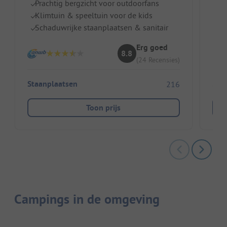
M
Prachtig bergzicht voor outdoorfans
E
Klimtuin & speeltuin voor de kids
G
Schaduwrijke staanplaatsen & sanitair
Erg goed
8.8
(24 Recensies)
Staanplaatsen
216
Toon prijs
Campings in de omgeving