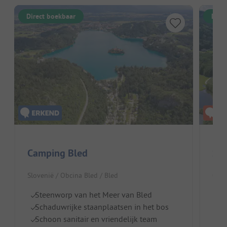
Direct boekbaar
Dire
Camping Bled
Se
Slovenië / Obcina Bled / Bled
Oost
Steenworp van het Meer van Bled
Te
Schaduwrijke staanplaatsen in het bos
T
Schoon sanitair en vriendelijk team
Pr