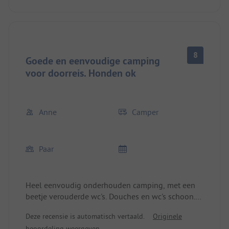
waren deels door zwarte schimmel aangetast en
erg verouderd. Een grondige schoonmaak zou fijn
geweest zijn. Er zijn geen waterafhaalpunten op
de plaats, alleen in de afwasruimte.
8
Goede en eenvoudige camping
voor doorreis. Honden ok
Anne
Camper
Paar
Heel eenvoudig onderhouden camping, met een
beetje verouderde wc's. Douches en wc's schoon.
Voor de douches heb je 1€ munten nodig voor 6
Deze recensie is automatisch vertaald.
Originele
minuten douchen. De eigenaresse is echt aardig en
beoordeling weergeven