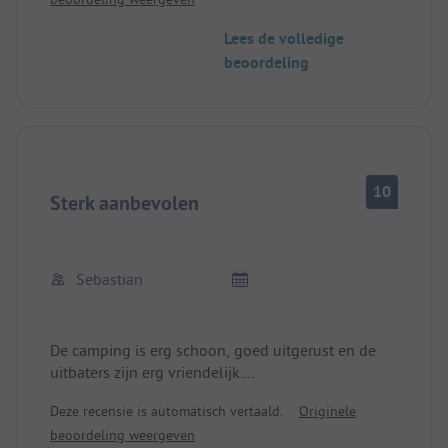
de pizza is in het restaurant geweldig. Voor
doorreis super plek en ook de enige in de buurt
Lees de volledige
die in het laagseizoen waarschijnlijk open was.
beoordeling
Hond is welkom maar uitlaten is moeilijk.
Dank! Bij behoefte graag weer!
10
Sterk aanbevolen
Sebastian
De camping is erg schoon, goed uitgerust en de
uitbaters zijn erg vriendelijk.
Alles is gezinsgericht.
Deze recensie is automatisch vertaald.
Originele
De locatie is geweldig omdat alles dichtbij is.
beoordeling weergeven
We voelden ons erg op ons gemak en komen zeker