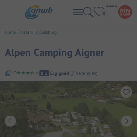
Home
Oostenrijk
Salzburg
Alpen Camping Aigner
Camping overzicht
8.1
Erg goed
(
7
Recensies
)