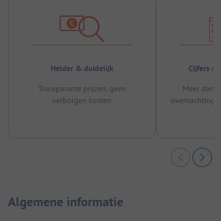
Helder & duidelijk
Cijfers s
Transparante prijzen, geen
Meer dan 5
verborgen kosten
overnachtingen
m
Algemene informatie