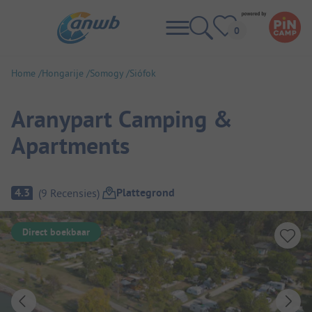
Home
Hongarije
Somogy
Siófok
Aranypart Camping &
Apartments
Camping overzicht
Plattegrond
4.3
(
9
Recensies
)
Direct boekbaar