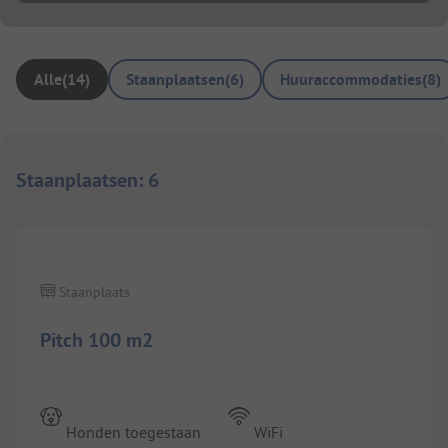
Alle
(
14
)
Staanplaatsen
(
6
)
Huuraccommodaties
(
8
)
Staanplaatsen
:
6
1/
20
Staanplaats
Pitch 100 m2
Honden toegestaan
WiFi