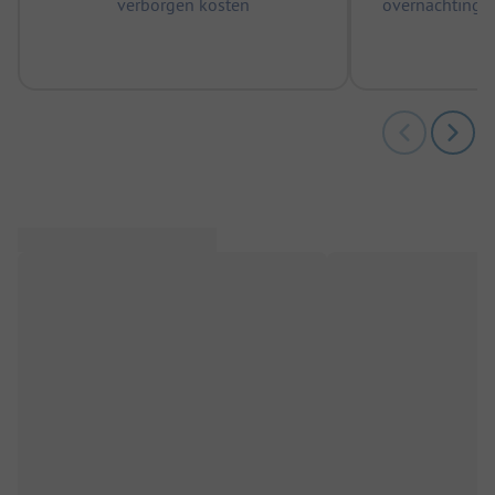
verborgen kosten
overnachtingen
m