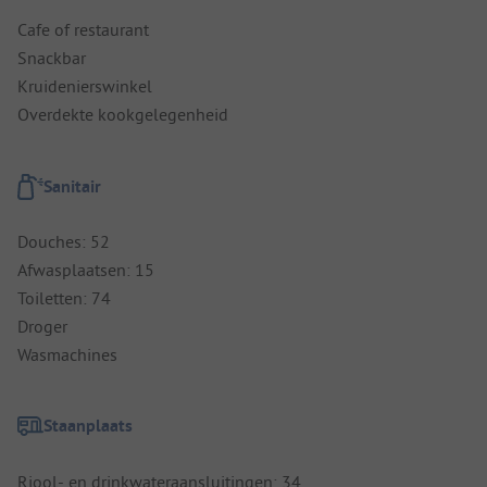
Cafe of restaurant
Snackbar
Kruidenierswinkel
Overdekte kookgelegenheid
Sanitair
Douches: 52
Afwasplaatsen: 15
Toiletten: 74
Droger
Wasmachines
Staanplaats
Riool- en drinkwateraansluitingen: 34