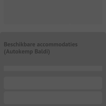
Beschikbare accommodaties
(
Autokemp Baldi
)
...
...
...