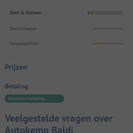
Eten & drinken
0.5
Boodschappen
Eetgelegenheid
Prijzen
Betaalinformatie
Betaling
Contante betaling
Veelgestelde vragen over
Autokemp Baldi