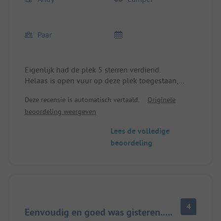
Paar
Eigenlijk had de plek 5 sterren verdiend.
Helaas is open vuur op deze plek toegestaan,
waardoor de plek zich ook nog op deze manier wil
Deze recensie is automatisch vertaald.
Originele
onderscheiden.
beoordeling weergeven
Helaas zijn er hier nu ook feestcampers, die tot 3
uur 's nachts roken en luidruchtig zijn. Bij verzoek
Lees de volledige
om dit te stoppen, wordt je agressief beschimpt.
beoordeling
De eigenaar vindt het ook niet nodig om dit te
stoppen.
Op de volgende nachten hetzelfde spel.
We zullen daarom niet meer terugkomen.
4
Eenvoudig en goed was gisteren.....