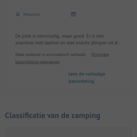
Maurice
De plek is eenvoudig, maar goed. Er is een
snackbar met tapbier en wat snacks (dingen uit de
frituur). Leuke speeltuin. Sanitair is eenvoudig
Deze recensie is automatisch vertaald.
Originele
maar schoon. Als de camping vol is, kan het zijn
beoordeling weergeven
dat er te weinig toiletten en douches zijn. De
plaatsen liggen op een grote ongeparceliseerde
Lees de volledige
weide. Er staan ook een paar seizoenskampeerders
beoordeling
en een paar verhuurders. Alles is eenvoudig,
ongecompliceerd en goed.
Classificatie van de camping