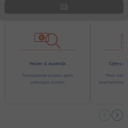
Helder & duidelijk
Cijfers s
Transparante prijzen, geen
Meer dan 5
verborgen kosten
overnachtingen
m