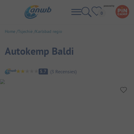
Home
Tsjechië
Karlsbad regio
Autokemp Baldi
Camping overzicht
5.7
(
3
Recensies
)