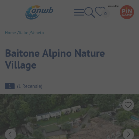
Home
Italië
Veneto
Baitone Alpino Nature
Village
Camping overzicht
1
(
1
Recensie
)