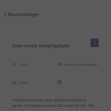
1 Beoordelingen
1
Geen mooie campingplaats
Chelli
Huuraccommodatie
Gezin
Helaas kunnen we geen goede beoordeling
geven. Inchecken zou pas laat mogelijk zijn. Wat
kan je ondertussen doen? Naar het strand? Dat is