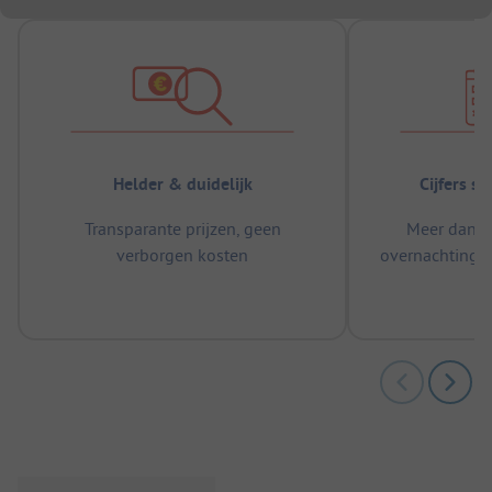
Helder & duidelijk
Cijfers s
Transparante prijzen, geen
Meer dan 5
verborgen kosten
overnachtingen
m