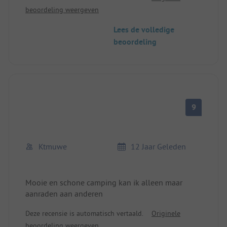
beoordeling weergeven
totdat de camper terugkwam van de reparatie.
Zonder de inspanningen zou dit niet mogelijk zijn
Lees de volledige
geweest in de korte tijd. We zouden de camping
beoordeling
keer op keer aanbevelen, omdat het personeel erg
beleefd was en de camping in topconditie is.
9
Ktmuwe
12 Jaar Geleden
Mooie en schone camping kan ik alleen maar
aanraden aan anderen
Deze recensie is automatisch vertaald.
Originele
beoordeling weergeven