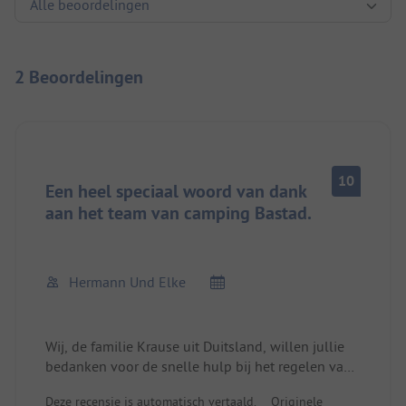
2 Beoordelingen
10
Een heel speciaal woord van dank
aan het team van camping Bastad.
Hermann Und Elke
Wij, de familie Krause uit Duitsland, willen jullie
bedanken voor de snelle hulp bij het regelen van
de reparatie van onze camper, omdat we in korte
Deze recensie is automatisch vertaald.
Originele
tijd en zonder complicaties een bungalow kregen