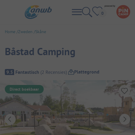
Home
Zweden
Skåne
Båstad Camping
Camping overzicht
Plattegrond
9.5
Fantastisch
(
2
Recensies
)
Direct boekbaar