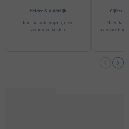
Helder & duidelijk
Cijfers s
Transparante prijzen, geen
Meer dan 5
verborgen kosten
overnachtingen
m