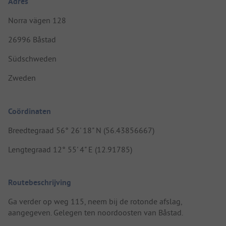
Adres
Norra vägen 128
26996 Båstad
Südschweden
Zweden
Coördinaten
Breedtegraad 56° 26' 18" N (56.43856667)
Lengtegraad 12° 55' 4" E (12.91785)
Routebeschrijving
Ga verder op weg 115, neem bij de rotonde afslag,
aangegeven. Gelegen ten noordoosten van Båstad.