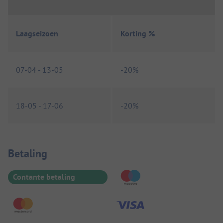
Laagseizoen
Korting %
07-04
-
13-05
-
20%
18-05
-
17-06
-
20%
Betaalinformatie
Betaling
Contante betaling