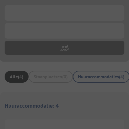
...
...
Alle
(
4
)
Staanplaatsen
(
0
)
Huuraccommodaties
(
4
)
Huuraccommodatie
:
4
1/
9