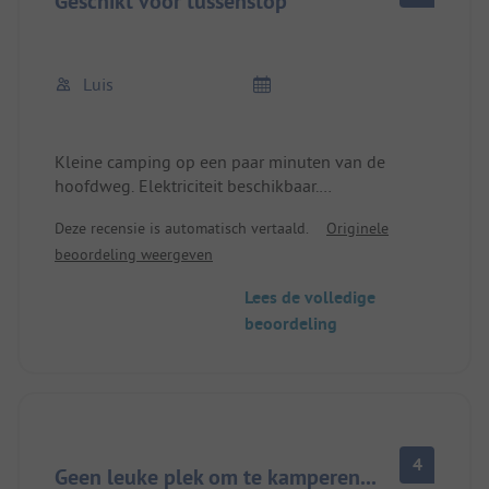
Geschikt voor tussenstop
Luis
Kleine camping op een paar minuten van de
hoofdweg. Elektriciteit beschikbaar.
Sanitairgebouw incl. douches schoon en goed
Deze recensie is automatisch vertaald.
Originele
bereikbaar. Aanrader als verblijfplaats kort na
beoordeling weergeven
Bergen.
Lees de volledige
beoordeling
4
Geen leuke plek om te kamperen...