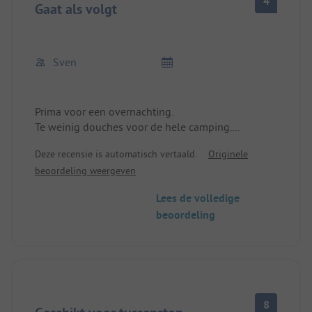
4
Gaat als volgt
Sven
Prima voor een overnachting.
Te weinig douches voor de hele camping.
Standplaats boven de camping zeer goed.
Deze recensie is automatisch vertaald.
Originele
Standplaats en sanitair aan renovatie toe.
beoordeling weergeven
Lees de volledige
beoordeling
8