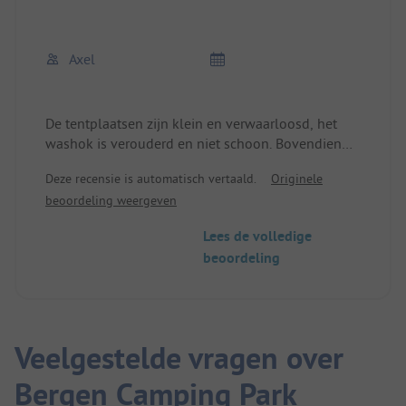
Axel
De tentplaatsen zijn klein en verwaarloosd, het
washok is verouderd en niet schoon. Bovendien
worden de keuken en het sanitair gedeeld door
Deze recensie is automatisch vertaald.
Originele
vreemden die er niet overnachten. De camping ligt
beoordeling weergeven
direct aan een lawaaiige weg in het
industriegebied, waar voortdurend bussen en
Lees de volledige
vrachtwagens voorbij rijden.
beoordeling
Pluspunt: De verbinding met het centrum is erg
goed, er is een bushalte in de buurt.
Ondanks de vrij redelijke prijs zullen we er zeker
niet weer kamperen.
Veelgestelde vragen over
Bergen Camping Park