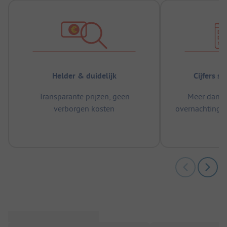
Helder & duidelijk
Cijfers s
Transparante prijzen, geen
Meer dan 5
verborgen kosten
overnachtingen
m