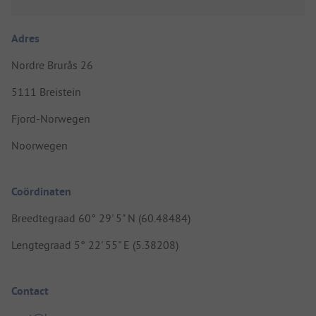
Adres
Nordre Brurås 26
5111 Breistein
Fjord-Norwegen
Noorwegen
Coördinaten
Breedtegraad 60° 29' 5" N (60.48484)
Lengtegraad 5° 22' 55" E (5.38208)
Contact