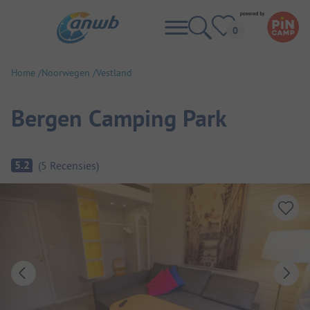
Home
Noorwegen
Vestland
Bergen Camping Park
Camping overzicht
5.2
(
5
Recensies
)