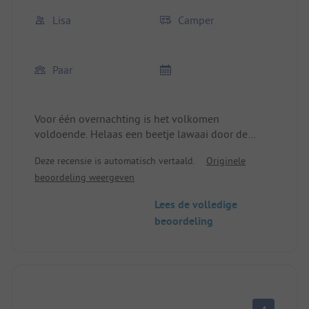
vakmensenhutten constant bergen wasgoed
Lisa
Camper
zakken vol wassen en drogen. We komen nooit
meer terug.
Paar
Voor één overnachting is het volkomen
voldoende. Helaas een beetje lawaai door de
directe straatverbinding.
Deze recensie is automatisch vertaald.
Originele
Na de beoordelingen die we hebben gelezen,
beoordeling weergeven
hadden we met het ergste gerekend. Dit bleek
echter niet waar te zijn. De eigenaren waren erg
Lees de volledige
behulpzaam en het toilet/douche was schoon,
beoordeling
natuurlijk een beetje weinig voor de grote ruimte,
maar we hoefden nooit te wachten.